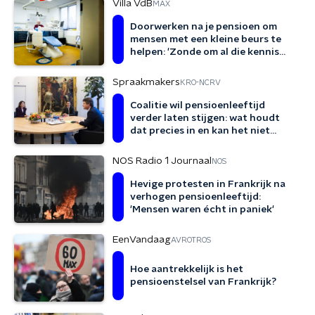
Villa VdB
MAX
Doorwerken na je pensioen om
mensen met een kleine beurs te
helpen: 'Zonde om al die kennis
verloren te laten gaan'
Spraakmakers
KRO-NCRV
Coalitie wil pensioenleeftijd
verder laten stijgen: wat houdt
dat precies in en kan het niet
anders?
NOS Radio 1 Journaal
NOS
Hevige protesten in Frankrijk na
verhogen pensioenleeftijd:
'Mensen waren écht in paniek'
EenVandaag
AVROTROS
Hoe aantrekkelijk is het
pensioenstelsel van Frankrijk?