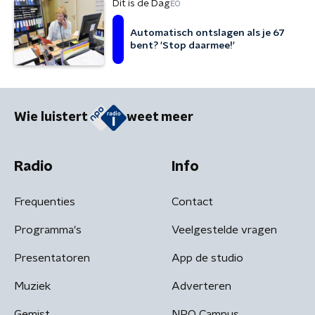
Dit is de Dag
EO
Automatisch ontslagen als je 67
bent? 'Stop daarmee!'
Wie luistert
weet meer
Radio
Info
Frequenties
Contact
Programma's
Veelgestelde vragen
Presentatoren
App de studio
Muziek
Adverteren
Gemist
NPO Campus