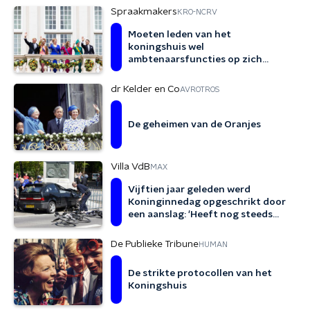
Spraakmakers
KRO-NCRV
Moeten leden van het
koningshuis wel
ambtenaarsfuncties op zich
nemen? 'Vraagt om
moeilijkheden'
dr Kelder en Co
AVROTROS
De geheimen van de Oranjes
Villa VdB
MAX
Vijftien jaar geleden werd
Koninginnedag opgeschrikt door
een aanslag: 'Heeft nog steeds
een enorme impact'
De Publieke Tribune
HUMAN
De strikte protocollen van het
Koningshuis