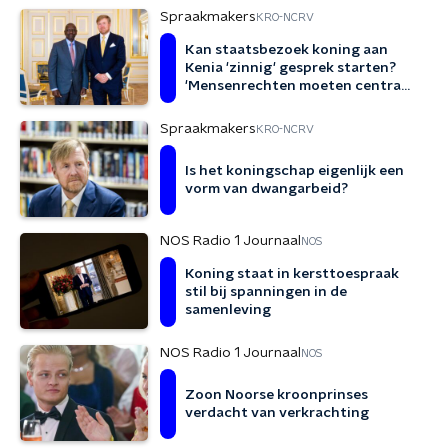
Spraakmakers
KRO-NCRV
Kan staatsbezoek koning aan
Kenia 'zinnig' gesprek starten?
'Mensenrechten moeten centraal
staan'
Spraakmakers
KRO-NCRV
Is het koningschap eigenlijk een
vorm van dwangarbeid?
NOS Radio 1 Journaal
NOS
Koning staat in kersttoespraak
stil bij spanningen in de
samenleving
NOS Radio 1 Journaal
NOS
Zoon Noorse kroonprinses
verdacht van verkrachting