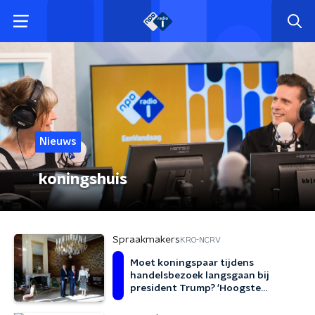
Nieuws
koningshuis
Spraakmakers
KRO-NCRV
Moet koningspaar tijdens
handelsbezoek langsgaan bij
president Trump? 'Hoogste
diplomatieke middel dat we
kunnen inzetten'