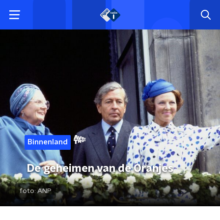
Binnenland
De geheimen van de Oranjes
foto:
ANP