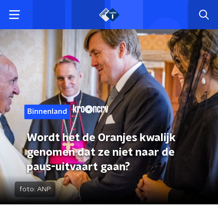
Binnenland
Wordt het de Oranjes kwalijk
genomen dat ze niet naar de
paus-uitvaart gaan?
foto:
ANP