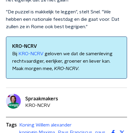
het eigenlijk dat ze niet gaan?
"De puzzel is makkelijk te leggen", stelt Snel. "We
hebben een nationale feestdag en die gaat voor. Dat
zullen ze in Rome ook best begrijpen."
KRO-NCRV
Bij
KRO-NCRV
geloven we dat de samenleving
rechtvaardiger, eerlijker, groener en liever kan.
Maak morgen mee,
KRO
-
NCRV
.
Spraakmakers
KRO-NCRV
Tags
Koning Willem alexander
koningin Maxima
Paus Franciscus
paus