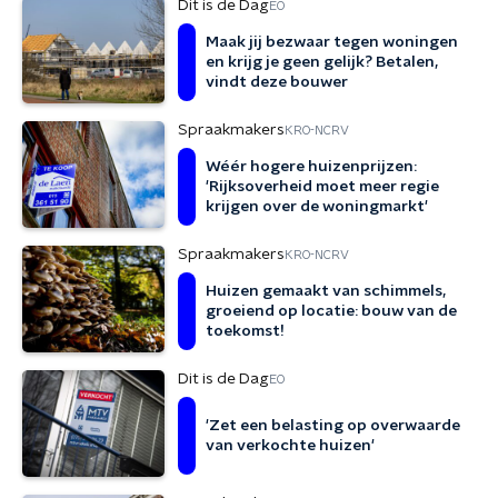
Dit is de Dag
EO
Maak jij bezwaar tegen woningen
en krijg je geen gelijk? Betalen,
vindt deze bouwer
Spraakmakers
KRO-NCRV
Wéér hogere huizenprijzen:
'Rijksoverheid moet meer regie
krijgen over de woningmarkt'
Spraakmakers
KRO-NCRV
Huizen gemaakt van schimmels,
groeiend op locatie: bouw van de
toekomst!
Dit is de Dag
EO
'Zet een belasting op overwaarde
van verkochte huizen'