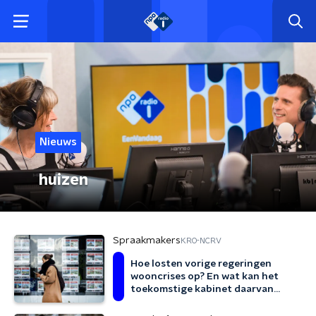
Nieuws
huizen
Spraakmakers
KRO-NCRV
Hoe losten vorige regeringen
wooncrises op? En wat kan het
toekomstige kabinet daarvan
leren?