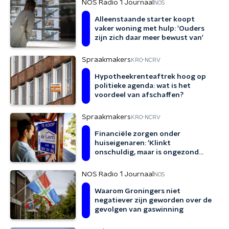
NOS Radio 1 Journaal
NOS
Alleenstaande starter koopt
vaker woning met hulp: 'Ouders
zijn zich daar meer bewust van'
Spraakmakers
KRO-NCRV
Hypotheekrenteaftrek hoog op
politieke agenda: wat is het
voordeel van afschaffen?
Spraakmakers
KRO-NCRV
Financiële zorgen onder
huiseigenaren: 'Klinkt
onschuldig, maar is ongezond
voor lichaam en geest'
NOS Radio 1 Journaal
NOS
Waarom Groningers niet
negatiever zijn geworden over de
gevolgen van gaswinning