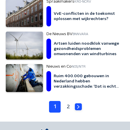
Spraakmakers
KRO-NCRV
VvE-conflicten in de toekomst
oplossen met wijkrechters?
De Nieuws BV
BNNVARA
Artsen luiden noodklok vanwege
gezondheidsproblemen
omwonenden van windturbines
Nieuws en Co
NOS/NTR
Ruim 400.000 gebouwen in
Nederland hebben
verzakkingsschade: 'Dat is echt
heel veel'
1
2