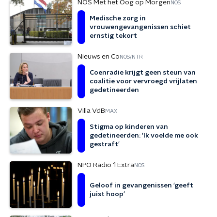
NOS Met het Oog op Morgen
NOS
Medische zorg in
vrouwengevangenissen schiet
ernstig tekort
Nieuws en Co
NOS/NTR
Coenradie krijgt geen steun van
coalitie voor vervroegd vrijlaten
gedetineerden
Villa VdB
MAX
Stigma op kinderen van
gedetineerden: 'Ik voelde me ook
gestraft'
NPO Radio 1 Extra
NOS
Geloof in gevangenissen 'geeft
juist hoop'