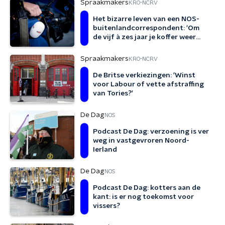
Spraakmakers
KRO-NCRV
Het bizarre leven van een NOS-
buitenlandcorrespondent: 'Om
de vijf à zes jaar je koffer weer
pakken'
Spraakmakers
KRO-NCRV
De Britse verkiezingen: 'Winst
voor Labour of vette afstraffing
van Tories?'
De Dag
NOS
Podcast De Dag: verzoening is ver
weg in vastgevroren Noord-
Ierland
De Dag
NOS
Podcast De Dag: kotters aan de
kant: is er nog toekomst voor
vissers?