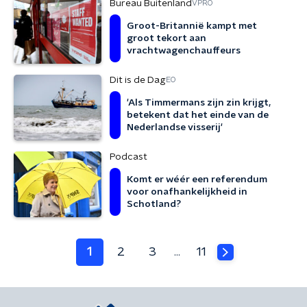
Bureau Buitenland
VPRO
Groot-Britannië kampt met
groot tekort aan
vrachtwagenchauffeurs
Dit is de Dag
EO
'Als Timmermans zijn zin krijgt,
betekent dat het einde van de
Nederlandse visserij'
Podcast
Komt er wéér een referendum
voor onafhankelijkheid in
Schotland?
1
2
3
11
…