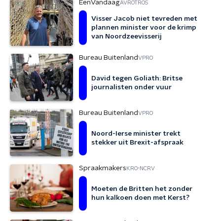
EenVandaag
AVROTROS
Visser Jacob niet tevreden met
plannen minister voor de krimp
van Noordzeevisserij
Bureau Buitenland
VPRO
David tegen Goliath: Britse
journalisten onder vuur
Bureau Buitenland
VPRO
Noord-Ierse minister trekt
stekker uit Brexit-afspraak
Spraakmakers
KRO-NCRV
Moeten de Britten het zonder
hun kalkoen doen met Kerst?