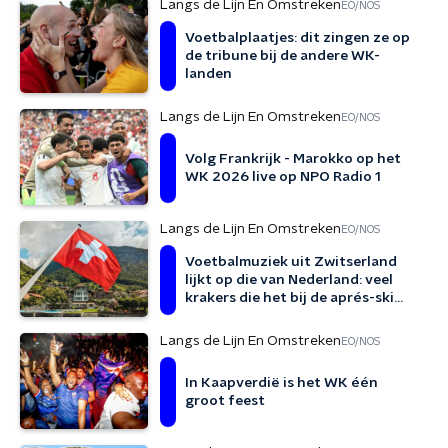
Langs de Lijn En Omstreken
EO/NOS
Voetbalplaatjes: dit zingen ze op
de tribune bij de andere WK-
landen
Langs de Lijn En Omstreken
EO/NOS
Volg Frankrijk - Marokko op het
WK 2026 live op NPO Radio 1
Langs de Lijn En Omstreken
EO/NOS
Voetbalmuziek uit Zwitserland
lijkt op die van Nederland: veel
krakers die het bij de aprés-ski
goed zouden doen
Langs de Lijn En Omstreken
EO/NOS
In Kaapverdië is het WK één
groot feest