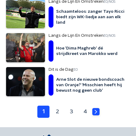
Langs de Lijn En Omstreken
EO/NOS
Schaamteloos: zanger Tayo Ricci
biedt zijn WK-liedje aan aan elk
land
Langs de Lijn En Omstreken
EO/NOS
Hoe 'Dima Maghreb' dé
strijdkreet van Marokko werd
Dit is de Dag
EO
Arne Slot de nieuwe bondscoach
van Oranje? 'Misschien heeft hij
bewust nog geen club'
1
2
3
4