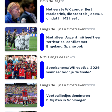
Dit is de Dag
EO
Het eerste WK zonder Bert
Maalderink, die stopte bij de NOS
omdat hij MS heeft
Langs de Lijn En Omstreken
EO/NOS
Niet alleen Argentinië heeft een
territoriaal conflict met
Engeland; Spanje ook
NOS Langs de Lijn
NOS
Speelschema WK voetbal 2026:
wanneer hoor je de finale?
Langs de Lijn En Omstreken
EO/NOS
Voetballiedjes domineren
hitlijsten in Noorwegen