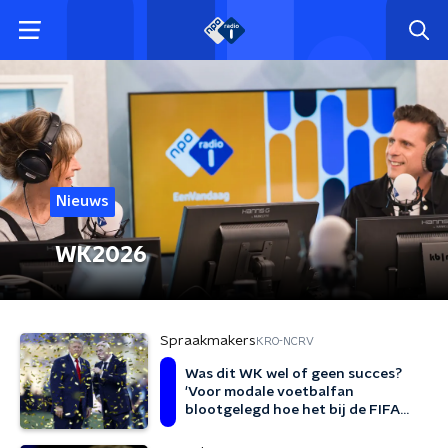
Nieuws
WK2026
Spraakmakers
KRO-NCRV
Was dit WK wel of geen succes?
'Voor modale voetbalfan
blootgelegd hoe het bij de FIFA
werkt'