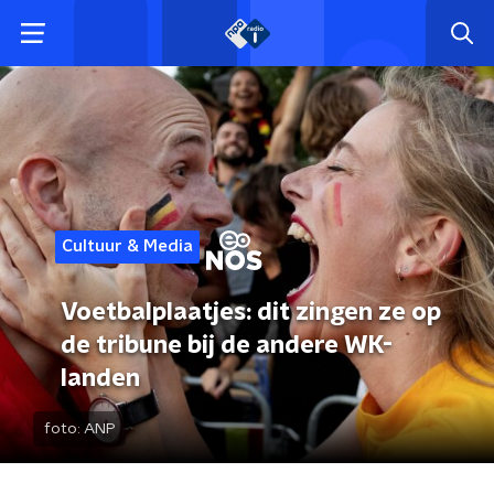
Cultuur & Media
Voetbalplaatjes: dit zingen ze op
de tribune bij de andere WK-
landen
foto:
ANP