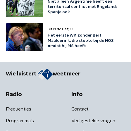
Niet alleen Argentinië heeft een
territoriaal conflict met Engeland;
Spanje ook
Dit is de Dag
EO
Het eerste WK zonder Bert
Maalderink, die stopte bij de NOS
omdat hij MS heeft
Wie luistert
weet meer
Radio
Info
Frequenties
Contact
Programma's
Veelgestelde vragen