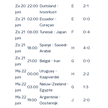
Za 20
22.00
Duitsland -
E
2-1
juni
Ivoorkust
Zo 21
02.00
Ecuador -
E
0-0
juni
Curaçao
Zo 21
06.00
Tunesië - Japan
F
0-4
juni
Zo 21
Spanje - Saoedi-
18.00
H
4-0
juni
Arabië
Zo 21
21.00
België - Iran
G
0-0
juni
Ma 22
Uruguay -
00.00
H
2-2
juni
Kaapverdië
Ma 22
Nieuw-Zeeland -
03.00
G
1-3
juni
Egypte
Ma 22
Argentinië -
19.00
J
2-0
juni
Oostenrijk