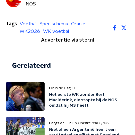
NOS
Tags
Voetbal
Speelschema
Oranje
WK2026
WK voetbal
Advertentie via ster.nl
Gerelateerd
Dit is de Dag
EO
Het eerste WK zonder Bert
Maalderink, die stopte bij de NOS
omdat hij MS heeft
Langs de Lijn En Omstreken
EO/NOS
Niet alleen Argentinië heeft een