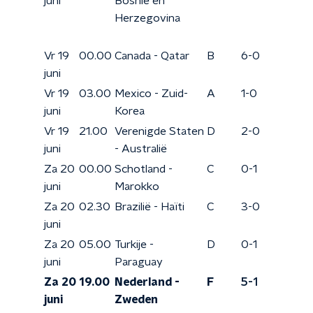
juni
Bosnië en
Herzegovina
Vr 19
00.00
Canada - Qatar
B
6-0
juni
Vr 19
03.00
Mexico - Zuid-
A
1-0
juni
Korea
Vr 19
21.00
Verenigde Staten
D
2-0
juni
- Australië
Za 20
00.00
Schotland -
C
0-1
juni
Marokko
Za 20
02.30
Brazilië - Haïti
C
3-0
juni
Za 20
05.00
Turkije -
D
0-1
juni
Paraguay
Za 20
19.00
Nederland -
F
5-1
juni
Zweden