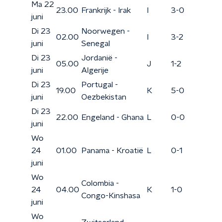
Ma 22
23.00
Frankrijk - Irak
I
3-0
juni
Di 23
Noorwegen -
02.00
I
3-2
juni
Senegal
Di 23
Jordanië -
05.00
J
1-2
juni
Algerije
Di 23
Portugal -
19.00
K
5-0
juni
Oezbekistan
Di 23
22.00
Engeland - Ghana
L
0-0
juni
Wo
24
01.00
Panama - Kroatië
L
0-1
juni
Wo
Colombia -
24
04.00
K
1-0
Congo-Kinshasa
juni
Wo