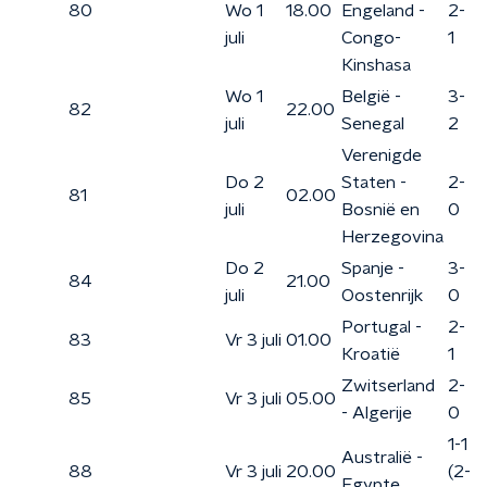
80
Wo 1
18.00
Engeland -
2-
juli
Congo-
1
Kinshasa
Wo 1
België -
3-
82
22.00
juli
Senegal
2
Verenigde
Do 2
Staten -
2-
81
02.00
juli
Bosnië en
0
Herzegovina
Do 2
Spanje -
3-
84
21.00
juli
Oostenrijk
0
Portugal -
2-
83
Vr 3 juli
01.00
Kroatië
1
Zwitserland
2-
85
Vr 3 juli
05.00
- Algerije
0
1-1
Australië -
88
Vr 3 juli
20.00
(2-
Egypte