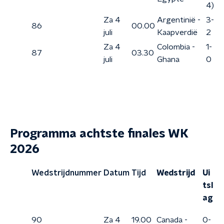
4)
Za 4
Argentinië -
3-
86
00.00
juli
Kaapverdië
2
Za 4
Colombia -
1-
87
03.30
juli
Ghana
0
Programma achtste finales WK
2026
Wedstrijdnummer
Datum
Tijd
Wedstrijd
Ui
tsl
ag
90
Za 4
19.00
Canada -
0-