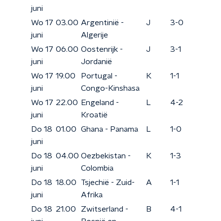
juni
Wo 17
03.00
Argentinië -
J
3-0
juni
Algerije
Wo 17
06.00
Oostenrijk -
J
3-1
juni
Jordanië
Wo 17
19.00
Portugal -
K
1-1
juni
Congo-Kinshasa
Wo 17
22.00
Engeland -
L
4-2
juni
Kroatië
Do 18
01.00
Ghana - Panama
L
1-0
juni
Do 18
04.00
Oezbekistan -
K
1-3
juni
Colombia
Do 18
18.00
Tsjechië - Zuid-
A
1-1
juni
Afrika
Do 18
21.00
Zwitserland -
B
4-1