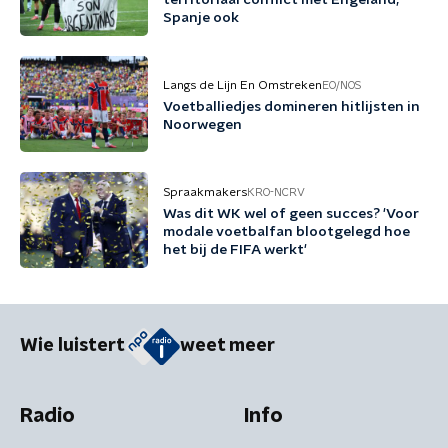
territoriaal conflict met Engeland;
Spanje ook
Langs de Lijn En Omstreken
EO/NOS
Voetballiedjes domineren hitlijsten in
Noorwegen
Spraakmakers
KRO-NCRV
Was dit WK wel of geen succes? 'Voor
modale voetbalfan blootgelegd hoe
het bij de FIFA werkt'
Wie luistert
weet meer
Radio
Info