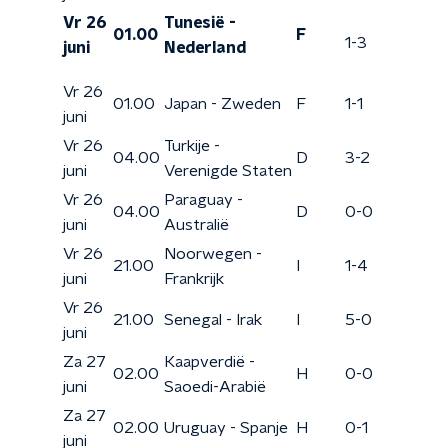
Vr 26
Tunesië -
01.00
F
1-3
juni
Nederland
Vr 26
01.00
Japan - Zweden
F
1-1
juni
Vr 26
Turkije -
04.00
D
3-2
juni
Verenigde Staten
Vr 26
Paraguay -
04.00
D
0-0
juni
Australië
Vr 26
Noorwegen -
21.00
I
1-4
juni
Frankrijk
Vr 26
21.00
Senegal - Irak
I
5-0
juni
Za 27
Kaapverdië -
02.00
H
0-0
juni
Saoedi-Arabië
Za 27
02.00
Uruguay - Spanje
H
0-1
juni