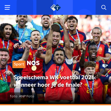
Sport
Speelschema WK voetbal 2026:
wanneer hoor je de finale?
foto:
ANP Foto