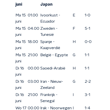
juni
Japan
Ma 15
01.00
Ivoorkust -
E
1-0
juni
Ecuador
Ma 15
04.00
Zweden -
F
5-1
juni
Tunesië
Ma 15
18.00
Spanje -
H
0-0
juni
Kaapverdië
Ma 15
21.00
België - Egypte
G
1-1
juni
Di 16
00.00
Saoedi-Arabië
H
1-1
juni
Di 16
03.00
Iran - Nieuw-
G
2-2
juni
Zeeland
Di 16
21.00
Frankrijk -
I
3-1
juni
Senegal
Wo 17
00.00
Irak - Noorwegen
I
1-4