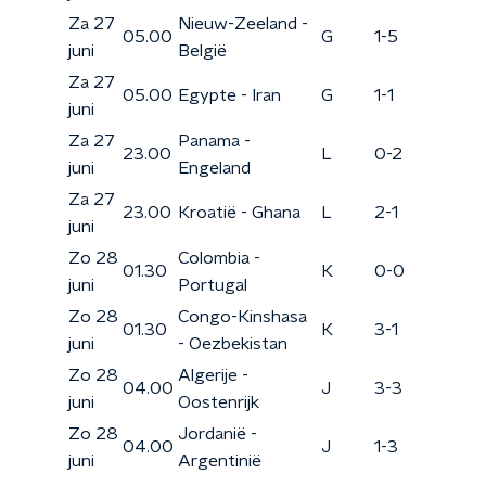
Za 27
Nieuw-Zeeland -
05.00
G
1-5
juni
België
Za 27
05.00
Egypte - Iran
G
1-1
juni
Za 27
Panama -
23.00
L
0-2
juni
Engeland
Za 27
23.00
Kroatië - Ghana
L
2-1
juni
Zo 28
Colombia -
01.30
K
0-0
juni
Portugal
Zo 28
Congo-Kinshasa
01.30
K
3-1
juni
- Oezbekistan
Zo 28
Algerije -
04.00
J
3-3
juni
Oostenrijk
Zo 28
Jordanië -
04.00
J
1-3
juni
Argentinië