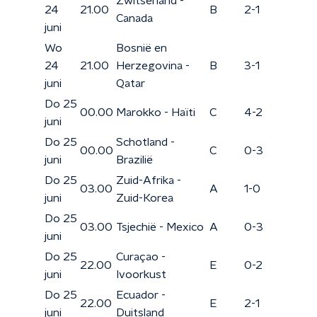
Zwitserland -
24
21.00
B
2-1
Canada
juni
Wo
Bosnië en
24
21.00
Herzegovina -
B
3-1
juni
Qatar
Do 25
00.00
Marokko - Haïti
C
4-2
juni
Do 25
Schotland -
00.00
C
0-3
juni
Brazilië
Do 25
Zuid-Afrika -
03.00
A
1-0
juni
Zuid-Korea
Do 25
03.00
Tsjechië - Mexico
A
0-3
juni
Do 25
Curaçao -
22.00
E
0-2
juni
Ivoorkust
Do 25
Ecuador -
22.00
E
2-1
juni
Duitsland