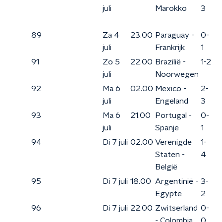
juli
Marokko
3
89
Za 4
23.00
Paraguay -
0-
juli
Frankrijk
1
91
Zo 5
22.00
Brazilië -
1-2
juli
Noorwegen
92
Ma 6
02.00
Mexico -
2-
juli
Engeland
3
93
Ma 6
21.00
Portugal -
0-
juli
Spanje
1
94
Di 7 juli
02.00
Verenigde
1-
Staten -
4
België
95
Di 7 juli
18.00
Argentinië -
3-
Egypte
2
96
Di 7 juli
22.00
Zwitserland
0-
- Colombia
0