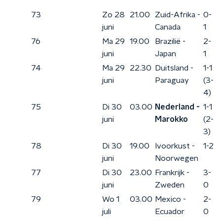
73
Zo 28
21.00
Zuid-Afrika -
0-
juni
Canada
1
76
Ma 29
19.00
Brazilië -
2-
juni
Japan
1
74
Ma 29
22.30
Duitsland -
1-1
juni
Paraguay
(3-
4)
75
Di 30
03.00
Nederland -
1-1
juni
Marokko
(2-
3)
78
Di 30
19.00
Ivoorkust -
1-2
juni
Noorwegen
77
Di 30
23.00
Frankrijk -
3-
juni
Zweden
0
79
Wo 1
03.00
Mexico -
2-
juli
Ecuador
0