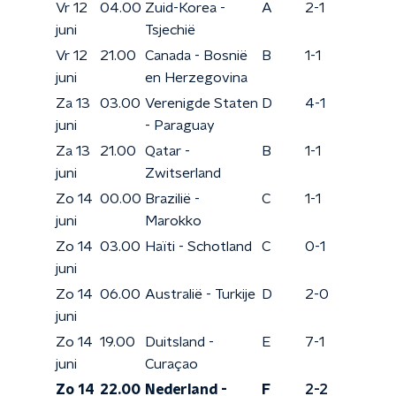
Vr 12
04.00
Zuid-Korea -
A
2-1
juni
Tsjechië
Vr 12
21.00
Canada - Bosnië
B
1-1
juni
en Herzegovina
Za 13
03.00
Verenigde Staten
D
4-1
juni
- Paraguay
Za 13
21.00
Qatar -
B
1-1
juni
Zwitserland
Zo 14
00.00
Brazilië -
C
1-1
juni
Marokko
Zo 14
03.00
Haïti - Schotland
C
0-1
juni
Zo 14
06.00
Australië - Turkije
D
2-0
juni
Zo 14
19.00
Duitsland -
E
7-1
juni
Curaçao
Zo 14
22.00
Nederland -
F
2-2