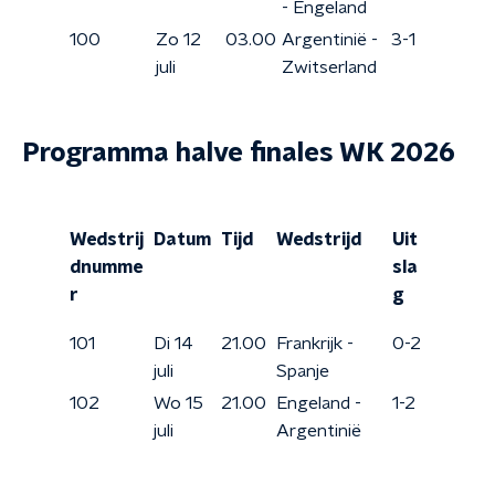
- Engeland
100
Zo 12
03.00
Argentinië -
3-1
juli
Zwitserland
Programma halve finales WK 2026
Wedstrij
Datum
Tijd
Wedstrijd
Uit
dnumme
sla
r
g
101
Di 14
21.00
Frankrijk -
0-2
juli
Spanje
102
Wo 15
21.00
Engeland -
1-2
juli
Argentinië