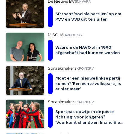
De Nieuws BV
BNNVARA
SP roept 'sociale partijen' op om
PVV én VVD uit te sluiten
MISCHA!
AVROTROS
Waarom de NAVO al in 1990
afgeschaft had kunnen worden
Spraakmakers
KRO-NCRV
Moet er een nieuwe linkse partij
komen? 'Een echte volkspartij is
er niet meer'
Spraakmakers
KRO-NCRV
Sportpas 'duwtje in de juiste
richting' voor jongeren?
'Voorkomt ellende en financiële
schade'