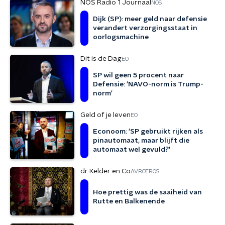
NOS Radio 1 Journaal
NOS
Dijk (SP): meer geld naar defensie
verandert verzorgingsstaat in
oorlogsmachine
Dit is de Dag
EO
SP wil geen 5 procent naar
Defensie: 'NAVO-norm is Trump-
norm'
Geld of je leven
EO
Econoom: 'SP gebruikt rijken als
pinautomaat, maar blijft die
automaat wel gevuld?'
dr Kelder en Co
AVROTROS
Hoe prettig was de saaiheid van
Rutte en Balkenende