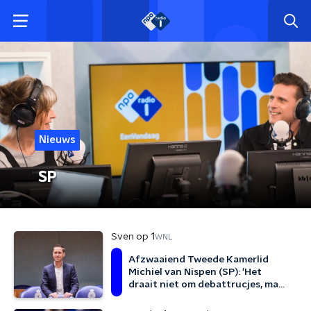
Nieuws
SP
Sven op 1
WNL
Afzwaaiend Tweede Kamerlid
Michiel van Nispen (SP): 'Het
draait niet om debattrucjes, maar
om de inhoud'