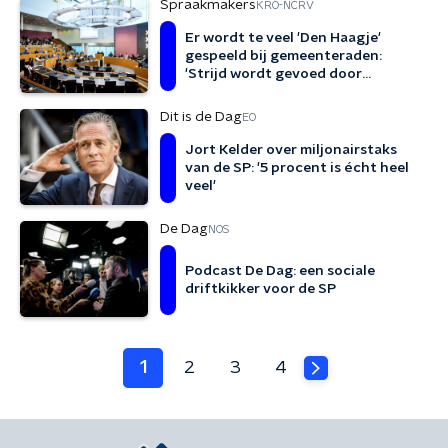
Spraakmakers
KRO-NCRV
Er wordt te veel 'Den Haagje'
gespeeld bij gemeenteraden:
'Strijd wordt gevoed door
rancune'
Dit is de Dag
EO
Jort Kelder over miljonairstaks
van de SP: '5 procent is écht heel
veel'
De Dag
NOS
Podcast De Dag: een sociale
driftkikker voor de SP
1
2
3
4