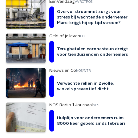
EenVandaag
AVROTROS
Overvol stroomnet zorgt voor
stress bij wachtende ondernemer
Marc: krijgt hij op tijd stroom?
Geld of je leven
EO
Terugbetalen coronasteun dreigt
voor tienduizenden ondernemers
Nieuws en Co
NOS/NTR
Verwachte rellen in Zwolle:
winkels preventief dicht
NOS Radio 1 Journaal
NOS
Hulplijn voor ondernemers ruim
8000 keer gebeld sinds februari