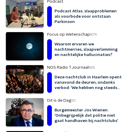
Podcast
Podcast Atlas: slaapproblemen
als voorbode voor ontstaan
Parkinson
Focus op Wetenschap
NTR
Waarom ervaren we
nachtmerries, slaapverlamming
en nachtelijke hallucinaties?
NOS Radio 1 Journaal
NOS
Deze nachtclub in Haarlem opent
vanavond de deuren, ondanks
verbod: 'We hebben nog steeds
geen perspectief'
Dit is de Dag
EO
Burgemeester Jos Wienen:
'Onbegrijpelijk dat politie niet
gaat handhaven bij nachtclubs'