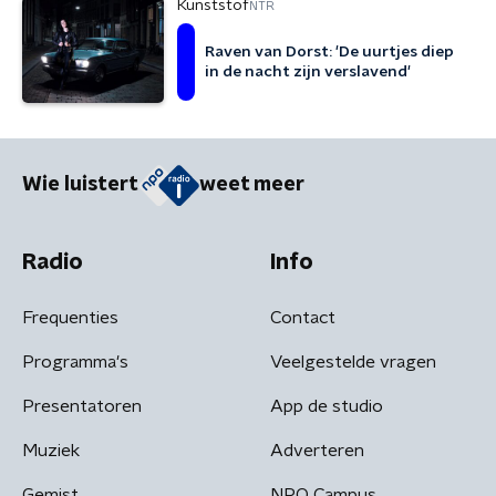
Kunststof
NTR
Raven van Dorst: 'De uurtjes diep
in de nacht zijn verslavend'
Wie luistert
weet meer
Radio
Info
Frequenties
Contact
Programma's
Veelgestelde vragen
Presentatoren
App de studio
Muziek
Adverteren
Gemist
NPO Campus