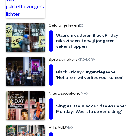
Geld of je leven
EO
Waarom ouderen Black Friday
niks vinden, terwijl jongeren
vaker shoppen
Spraakmakers
KRO-NCRV
Black Friday-'urgentiegevoel':
'Het brein wil verlies voorkomen'
Nieuwsweekend
MAX
Singles Day, Black Friday en Cyber
Monday: 'Weersta de verleiding'
Villa VdB
MAX