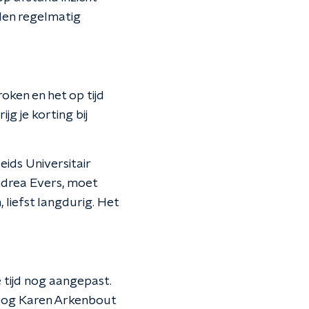
len regelmatig
ken en het op tijd
g je korting bij
ds Universitair
drea Evers, moet
 liefst langdurig. Het
e tijd nog aangepast.
loog Karen Arkenbout