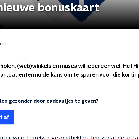
 nieuwe bonuskaart
art
cholen, (web)winkels en musea wil iedereen wel. Het 
hartpatiënten nu de kans om te sparen voor die korti
en gezonder door cadeautjes te geven?
t af
ten gaan hun eigen gezondheid meten, zodat de arts o