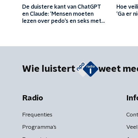
De duistere kant van ChatGPT
Hoe veil
en Claude: 'Mensen moeten
'Ga er n
lezen over pedo's en seks met
dieren'
Wie luistert
weet me
Radio
Inf
Frequenties
Cont
Programma's
Veel