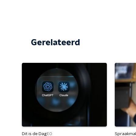
Gerelateerd
Dit is de Dag
Spraakma
EO