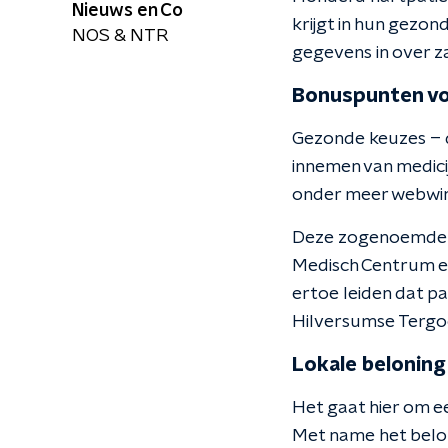
Nieuws en Co
krijgt in hun gezond
NOS & NTR
gegevens in over z
Bonuspunten vo
Gezonde keuzes – 
innemen van medici
onder meer webwin
Deze zogenoemde t
Medisch Centrum e
ertoe leiden dat pa
Hilversumse Tergoo
Lokale beloning
Het gaat hier om ee
Met name het belo