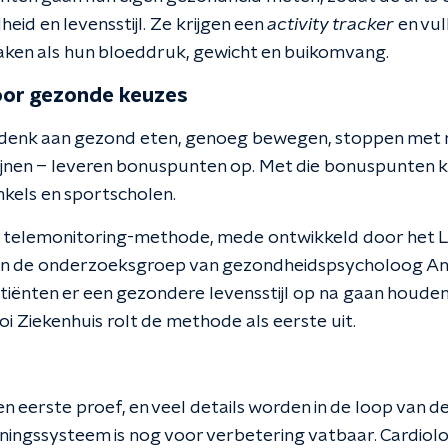
heid en levensstijl. Ze krijgen een
activity tracker
en vul
aken als hun bloeddruk, gewicht en buikomvang.
or gezonde keuzes
denk aan gezond eten, genoeg bewegen, stoppen met ro
jnen – leveren bonuspunten op. Met die bonuspunten krij
kels en sportscholen.
elemonitoring-methode, mede ontwikkeld door het Lei
n de onderzoeksgroep van gezondheidspsycholoog An
tiënten er een gezondere levensstijl op na gaan houden,
i Ziekenhuis rolt de methode als eerste uit.
n eerste proef, en veel details worden in de loop van d
ningssysteem is nog voor verbetering vatbaar. Cardio