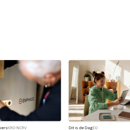
kers
Dit is de Dag
KRO-NCRV
EO