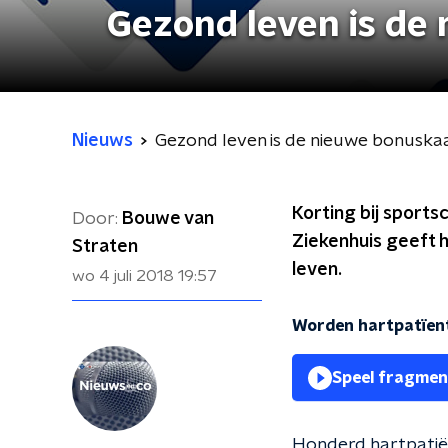
Gezond leven is de
Nieuws
Gezond leven is de nieuwe bonuska
Korting bij sports
Door:
Bouwe van
Ziekenhuis geeft 
Straten
leven.
wo 4 juli 2018
19:57
Worden hartpatïent
Speel fragmen
Honderd hartpatiën