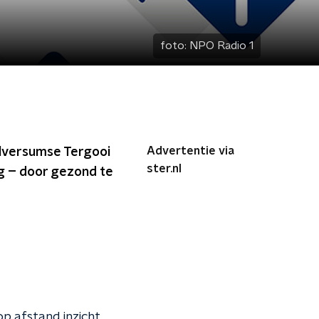
foto:
NPO Radio 1
Advertentie via
Hilversumse Tergooi
ster.nl
ng – door gezond te
p afstand inzicht