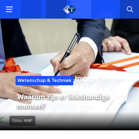
Wetenschap & Techniek
Waarom zijn er linkshandige
mensen?
foto:
ANP