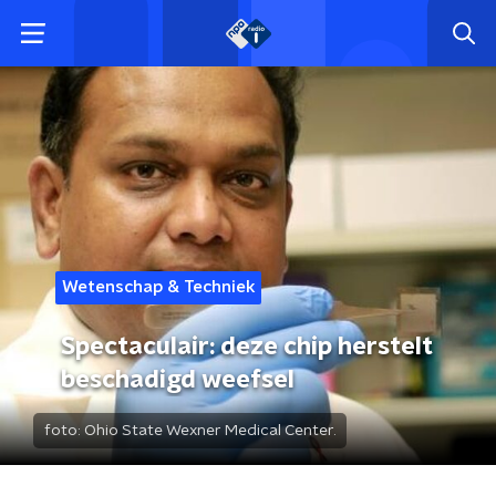
Wetenschap & Techniek
Spectaculair: deze chip herstelt
beschadigd weefsel
foto:
Ohio State Wexner Medical Center.