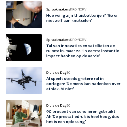
Spraakmakers
KRO-NCRV
Hoe veilig zijn thuisbatterijen? 'Ga er
niet zelf aan knutselen'
Spraakmakers
KRO-NCRV
Tal van innovaties en satellieten de
ruimte in, maar zal 'in eerste instantie
impact hebben op de aarde'
Dit is de Dag
EO
AI speelt steeds grotere rol in
oorlogen: 'De mens kan nadenken over
ethiek, AI niet'
Dit is de Dag
EO
90 procent van scholieren gebruikt
AI: 'De prestatiedruk is heel hoog, dus
het is een oplossing'