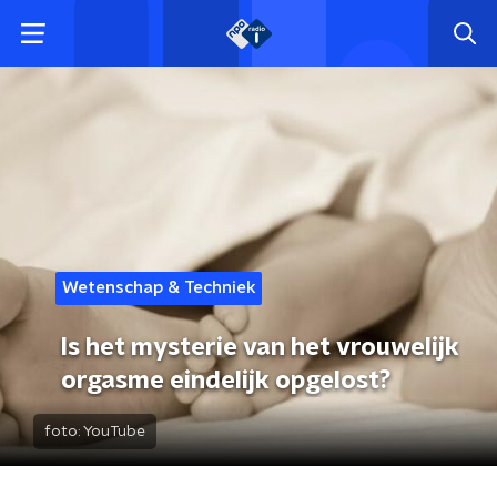
Wetenschap & Techniek
Is het mysterie van het vrouwelijk
orgasme eindelijk opgelost?
foto:
YouTube