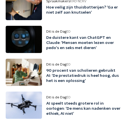
Spraakmakers
KRO-NCRV
Hoe veilig zijn thuisbatterijen? 'Ga er
niet zelf aan knutselen'
Dit is de Dag
EO
De duistere kant van ChatGPT en
Claude: 'Mensen moeten lezen over
pedo's en seks met dieren'
Dit is de Dag
EO
90 procent van scholieren gebruikt
AI: 'De prestatiedruk is heel hoog, dus
het is een oplossing'
Dit is de Dag
EO
AI speelt steeds grotere rol in
oorlogen: 'De mens kan nadenken over
ethiek, AI niet'