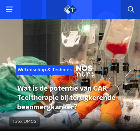
Wetenschap & Techniek
Wat is de potentie van CAR-
Tceltherapie bij terugkerende
beenmergkanker?
foto:
UMCG