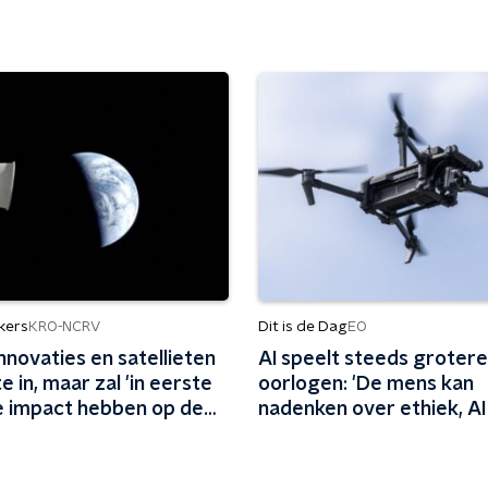
kers
Dit is de Dag
KRO-NCRV
EO
innovaties en satellieten
AI speelt steeds grotere 
e in, maar zal 'in eerste
oorlogen: 'De mens kan
ie impact hebben op de
nadenken over ethiek, AI 