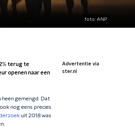
foto:
ANP
Advertentie via
2% terug te
ster.nl
eur openen naar een
en heen gemengd. Dat
ook nog eens precies
derzoek
uit 2018 was
n.