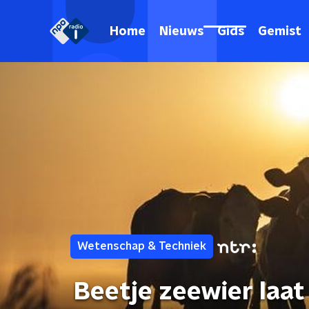
Home
Nieuws
Gids
Gemist
Wetenschap & Techniek
Beetje zeewier laa