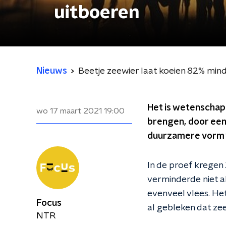
uitboeren
Nieuws
Beetje zeewier laat koeien 82% mi
Het is wetenschap
wo 17 maart 2021
19:00
brengen, door een
duurzamere vorm v
In de proef kregen
verminderde niet a
evenveel vlees. He
Focus
al gebleken dat ze
NTR