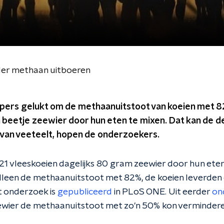
nder methaan uitboeren
pers gelukt om de methaanuitstoot van koeien met 8
 beetje zeewier door hun eten te mixen. Dat kan de d
an veeteelt, hopen de onderzoekers.
 21 vleeskoeien dagelijks 80 gram zeewier door hun et
lleen de methaanuitstoot met 82%, de koeien leverden 
t onderzoek is
gepubliceerd
in PLoS ONE. Uit eerder
on
ewier de methaanuitstoot met zo'n 50% kon vermindere