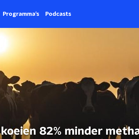
Programma's
Podcasts
t koeien 82% minder meth