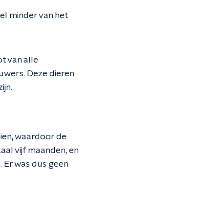
eel minder van het
t van alle
uwers. Deze dieren
ijn.
eien, waardoor de
aal vijf maanden, en
. Er was dus geen