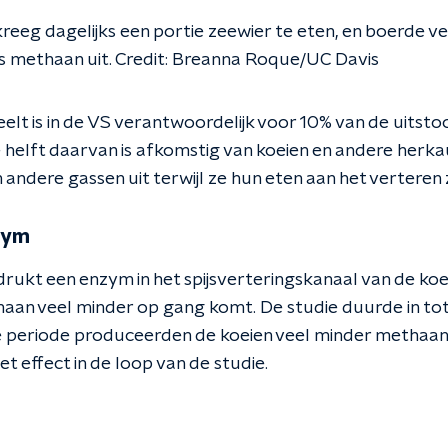
kreeg dagelijks een portie zeewier te eten, en boerde v
s methaan uit. Credit: Breanna Roque/UC Davis
lt is in de VS verantwoordelijk voor 10% van de uitstoo
 helft daarvan is afkomstig van koeien en andere herka
ndere gassen uit terwijl ze hun eten aan het verteren z
zym
rukt een enzym in het spijsverteringskanaal van de ko
aan veel minder op gang komt. De studie duurde in tot
 periode produceerden de koeien veel minder methaan
t effect in de loop van de studie.