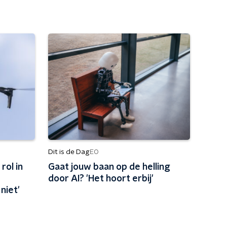
Dit is de Dag
EO
rol in
Gaat jouw baan op de helling
door AI? 'Het hoort erbij'
niet'