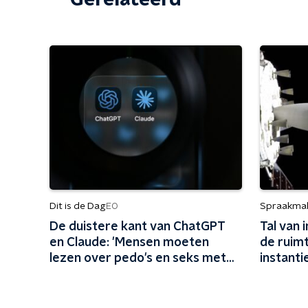
Gerelateerd
Dit is de Dag
Spraakma
EO
De duistere kant van ChatGPT
Tal van 
en Claude: 'Mensen moeten
de ruimt
lezen over pedo's en seks met
instant
dieren'
aarde'