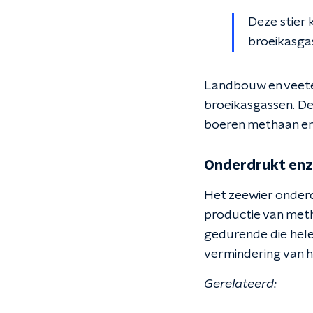
Deze stier 
broeikasga
Landbouw en veetee
broeikasgassen. De
boeren methaan en a
Onderdrukt en
Het zeewier onderd
productie van meth
gedurende die hele
vermindering van he
Gerelateerd: