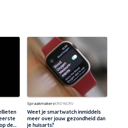
Spraakmakers
KRO-NCRV
llieten
Weet je smartwatch inmiddels
 eerste
meer over jouw gezondheid dan
 op de
je huisarts?