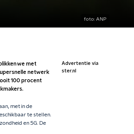
foto:
ANP
Advertentie via
 blikken we met
ster.nl
 supersnelle netwerk
nooit 100 procent
aakmakers.
aan, met in de
schikbaar te stellen.
gezondheid en 5G. De