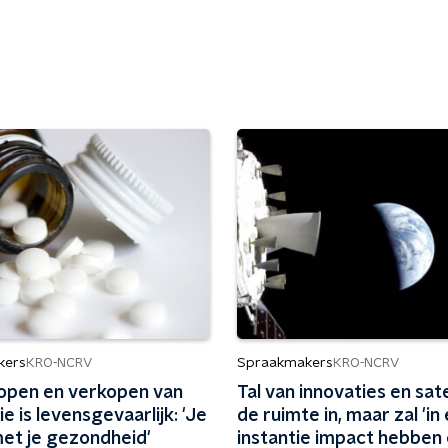
kers
Spraakmakers
KRO-NCRV
KRO-NCRV
kopen en verkopen van
Tal van innovaties en sate
e is levensgevaarlijk: 'Je
de ruimte in, maar zal 'in
met je gezondheid'
instantie impact hebben