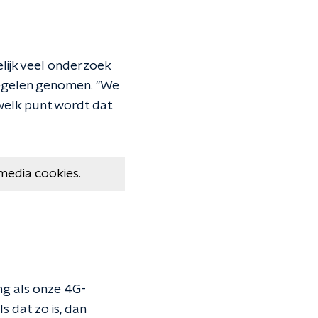
elijk veel onderzoek
tregelen genomen. "We
welk punt wordt dat
media cookies.
ing als onze 4G-
s dat zo is, dan