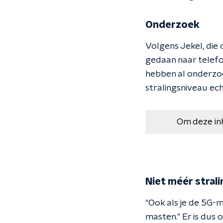
Onderzoek
Volgens Jekel, die 
gedaan naar telefo
hebben al onderzoe
stralingsniveau ec
Om deze in
Niet méér strali
"Ook als je de 5G-m
masten." Er is dus 