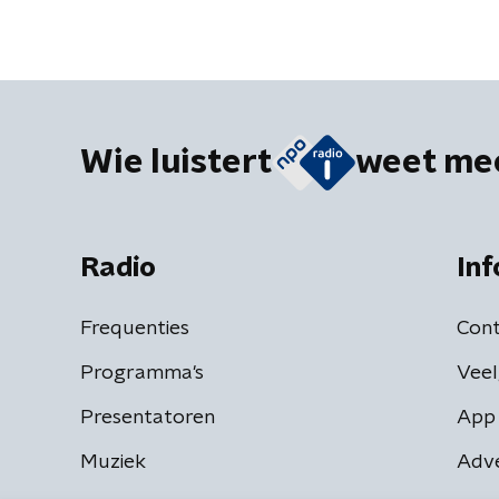
Wie luistert
weet me
Radio
Inf
Frequenties
Cont
Programma's
Veel
Presentatoren
App 
Muziek
Adv