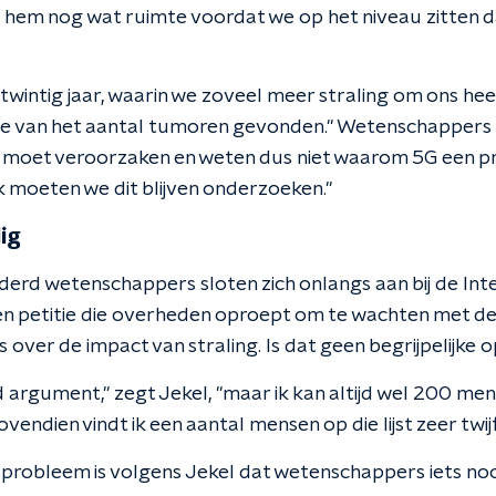
hem nog wat ruimte voordat we op het niveau zitten d
wintig jaar, waarin we zoveel meer straling om ons hee
 van het aantal tumoren gevonden." Wetenschappers zie
 moet veroorzaken en weten dus niet waarom 5G een pr
jk moeten we dit blijven onderzoeken."
ig
rd wetenschappers sloten zich onlangs aan bij de Int
een petitie die overheden oproept om te wachten met de 
is over de impact van straling. Is dat geen begrijpelijke 
d argument," zegt Jekel, "maar ik kan altijd wel 200 men
vendien vindt ik een aantal mensen op die lijst zeer twij
robleem is volgens Jekel dat wetenschappers iets nooi