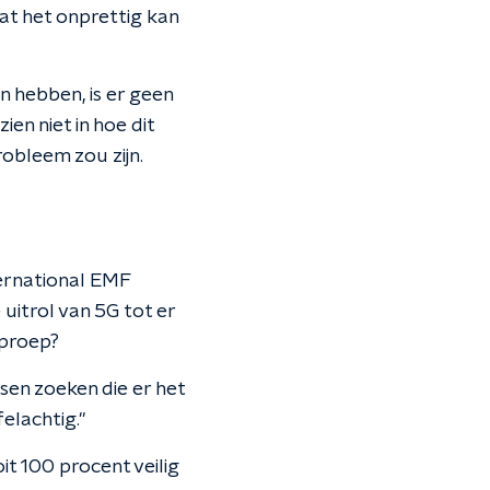
at het onprettig kan
n hebben, is er geen
n niet in hoe dit
obleem zou zijn.
ernational EMF
uitrol van 5G tot er
oproep?
sen zoeken die er het
felachtig."
t 100 procent veilig