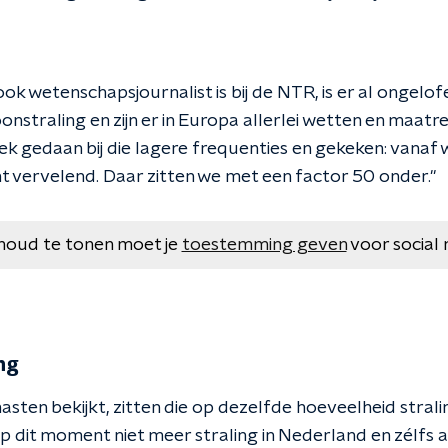
ook wetenschapsjournalist is bij de NTR, is er al ongelof
onstraling en zijn er in Europa allerlei wetten en maa
k gedaan bij die lagere frequenties en gekeken: vanaf 
ht vervelend. Daar zitten we met een factor 50 onder."
houd te tonen moet je
toestemming geven
voor social 
ng
asten bekijkt, zitten die op dezelfde hoeveelheid stral
op dit moment niet meer straling in Nederland en zélfs al