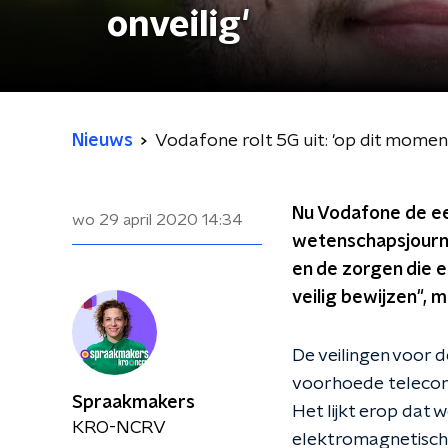
onveilig'
Nieuws
Vodafone rolt 5G uit: 'op dit moment 
Nu Vodafone de eer
wo 29 april 2020
14:34
wetenschapsjournal
en de zorgen die e
veilig bewijzen", m
De veilingen voor d
voorhoede telecomb
Spraakmakers
Het lijkt erop dat 
KRO-NCRV
elektromagnetische 