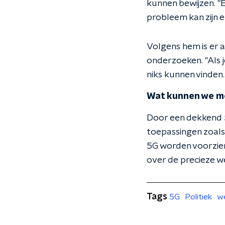
kunnen bewijzen. "
probleem kan zijn 
Volgens hem is er 
onderzoeken. "Als j
niks kunnen vinden.
Wat kunnen we m
Door een dekkend 
toepassingen zoals
5G worden voorzie
over de precieze we
Tags
5G
Politiek
w