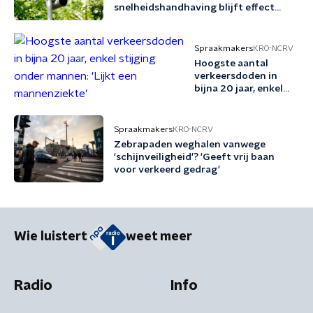
snelheidshandhaving blijft effect
beperkt'
Spraakmakers
KRO-NCRV
Hoogste aantal
verkeersdoden in
bijna 20 jaar, enkel
stijging onder
mannen: 'Lijkt een
mannenziekte'
Spraakmakers
KRO-NCRV
Zebrapaden weghalen vanwege
'schijnveiligheid'? 'Geeft vrij baan
voor verkeerd gedrag'
Wie luistert
weet meer
Radio
Info