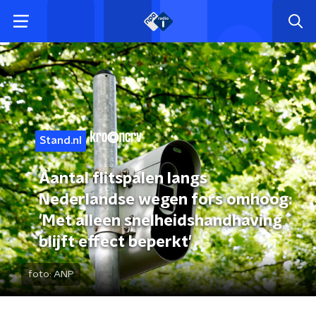
Stand.nl
Aantal flitspalen langs
Nederlandse wegen fors omhoog:
'Met alleen snelheidshandhaving
blijft effect beperkt'
foto:
ANP