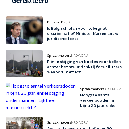
Gerelateerd
Dit is de Dag
EO
Is Belgisch plan voor tolvignet
discriminatie? Minister Karremans wil
juridische toets
Spraakmakers
KRO-NCRV
Flinke stijging van boetes voor bellen
achter het stuur dankzij focusflitsers:
'Behoorlijk effect'
Spraakmakers
KRO-NCRV
Hoogste aantal
verkeersdoden in
bijna 20 jaar, enkel
stijging onder
mannen: 'Lijkt een
mannenziekte'
Spraakmakers
KRO-NCRV
Amsterdammers positief over 30