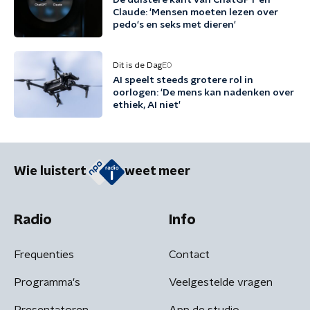
De duistere kant van ChatGPT en
Claude: 'Mensen moeten lezen over
pedo's en seks met dieren'
Dit is de Dag
EO
AI speelt steeds grotere rol in
oorlogen: 'De mens kan nadenken over
ethiek, AI niet'
Wie luistert
weet meer
Radio
Info
Frequenties
Contact
Programma's
Veelgestelde vragen
Presentatoren
App de studio