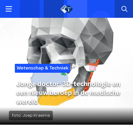
Wetenschap & Techniek
Jonge doctor: 3D-technologie en
een nieuw beroep in de medische
wereld
foto:
Joep Kraeima