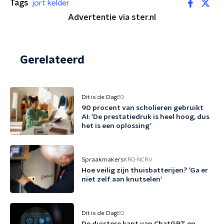
Tags
jort kelder
Advertentie via ster.nl
Gerelateerd
Dit is de Dag
EO
90 procent van scholieren gebruikt
AI: 'De prestatiedruk is heel hoog, dus
het is een oplossing'
Spraakmakers
KRO-NCRV
Hoe veilig zijn thuisbatterijen? 'Ga er
niet zelf aan knutselen'
Dit is de Dag
EO