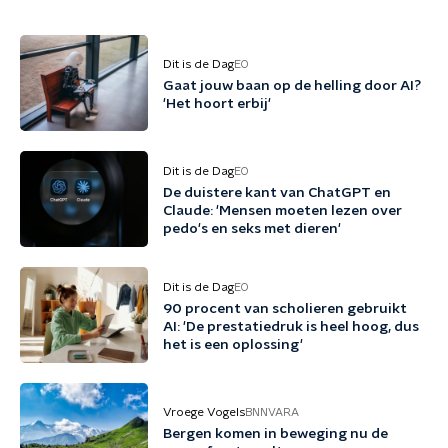
Dit is de Dag
EO
Gaat jouw baan op de helling door AI?
'Het hoort erbij'
Dit is de Dag
EO
De duistere kant van ChatGPT en
Claude: 'Mensen moeten lezen over
pedo's en seks met dieren'
Dit is de Dag
EO
90 procent van scholieren gebruikt
AI: 'De prestatiedruk is heel hoog, dus
het is een oplossing'
Vroege Vogels
BNNVARA
Bergen komen in beweging nu de