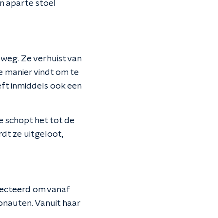
en aparte stoel
 weg. Ze verhuist van
 manier vindt om te
ft inmiddels ook een
e schopt het tot de
t ze uitgeloot,
lecteerd om vanaf
onauten. Vanuit haar