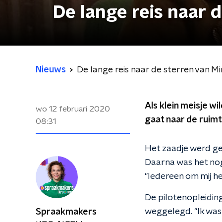
De lange reis naar
Nieuws
De lange reis naar de sterren van 
Als klein meisje w
wo 12 februari 2020
gaat naar de ruim
08:31
Het zaadje werd ge
Daarna was het nog
"Iedereen om mij he
De pilotenopleidin
weggelegd. "Ik was
Spraakmakers