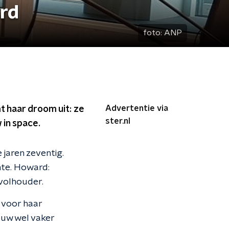
ard
foto:
ANP
Advertentie via
t haar droom uit: ze
ster.nl
in space.
e jaren zeventig.
mte. Howard:
 volhouder.
 voor haar
ouw wel vaker