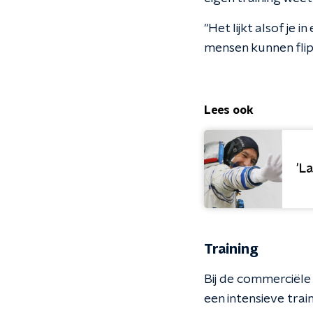
"Het lijkt alsof je 
mensen kunnen flipp
Lees ook
'L
Training
Bij de commerciële
een intensieve tra