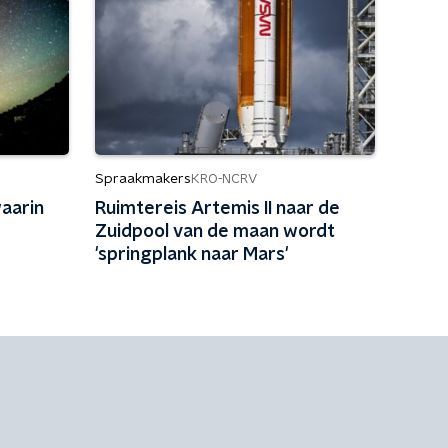
Spraakmakers
KRO-NCRV
waarin
Ruimtereis Artemis II naar de
Zuidpool van de maan wordt
'springplank naar Mars'