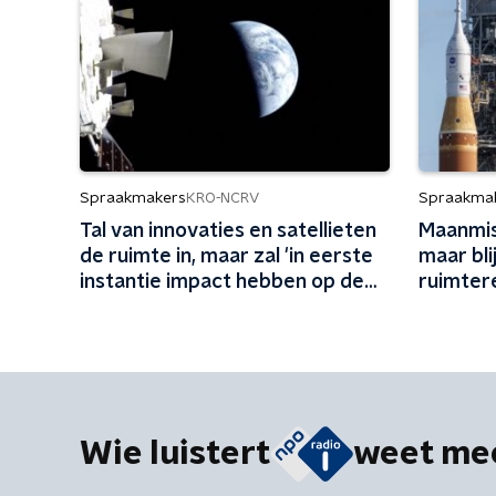
Spraakmakers
Spraakma
KRO-NCRV
Tal van innovaties en satellieten
Maanmis
de ruimte in, maar zal 'in eerste
maar bli
instantie impact hebben op de
ruimter
aarde'
'Wetgev
Wie luistert
weet me