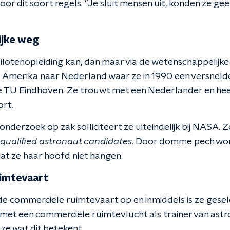
r dit soort regels. "Je sluit mensen uit, konden ze ge
jke weg
 pilotenopleiding kan, dan maar via de wetenschappelijke
Amerika naar Nederland waar ze in 1990 een versnelde
 TU Eindhoven. Ze trouwt met een Nederlander en hee
rt.
derzoek op zak solliciteert ze uiteindelijk bij NASA. Z
 qualified astronaut candidates.
Door domme pech word
at ze haar hoofd niet hangen.
imtevaart
e commerciële ruimtevaart op en inmiddels is ze gese
et een commerciële ruimtevlucht als trainer van astr
 ze wat dit betekent.