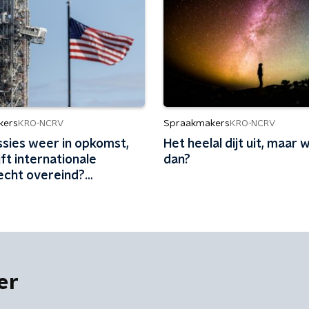
kers
Spraakmakers
KRO-NCRV
KRO-NCRV
sies weer in opkomst,
Het heelal dijt uit, maar 
jft internationale
dan?
echt overeind?
ing loopt achter'
er