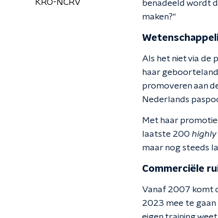
KRO-NCRV
benadeeld wordt doo
maken?"
Wetenschappeli
Als het niet via de
haar geboorteland 
promoveren aan de
Nederlands paspoo
Met haar promotieon
laatste 200
highly
maar nog steeds la
Commerciële ru
Vanaf 2007 komt d
2023 mee te gaan m
eigen training weet