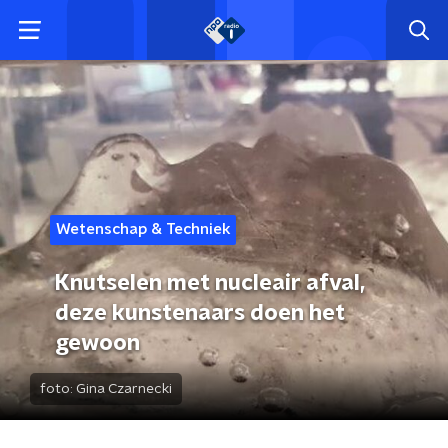
Wetenschap & Techniek
Knutselen met nucleair afval,
deze kunstenaars doen het
gewoon
foto:
Gina Czarnecki