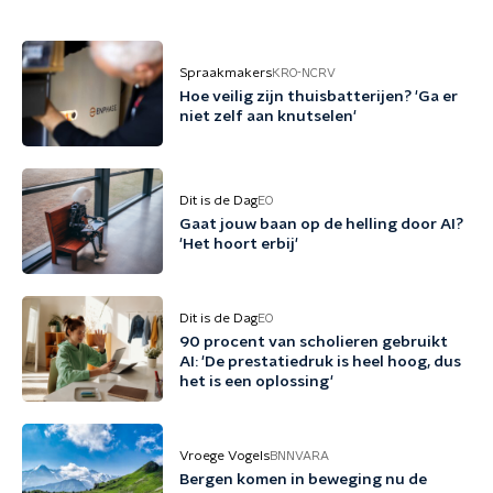
Spraakmakers
KRO-NCRV
Hoe veilig zijn thuisbatterijen? 'Ga er
niet zelf aan knutselen'
Dit is de Dag
EO
Gaat jouw baan op de helling door AI?
'Het hoort erbij'
Dit is de Dag
EO
90 procent van scholieren gebruikt
AI: 'De prestatiedruk is heel hoog, dus
het is een oplossing'
Vroege Vogels
BNNVARA
Bergen komen in beweging nu de