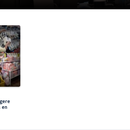
ngere
s en