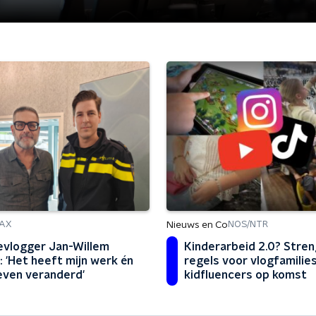
Nieuws en Co
AX
NOS/NTR
ievlogger Jan-Willem
Kinderarbeid 2.0? Stre
: 'Het heeft mijn werk én
regels voor vlogfamilie
leven veranderd'
kidfluencers op komst