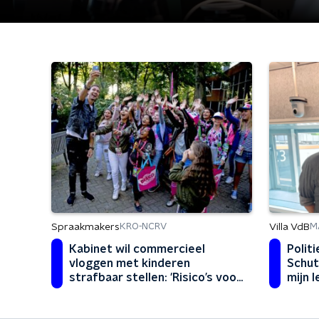
Spraakmakers
Villa VdB
KRO-NCRV
M
Kabinet wil commercieel
Polit
vloggen met kinderen
Schut
strafbaar stellen: 'Risico’s voor
mijn 
sociaal-emotionele
ontwikkeling groot'