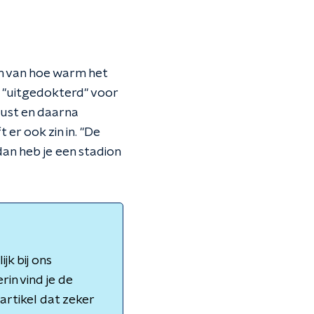
en van hoe warm het
n "uitgedokterd" voor
kust en daarna
er ook zin in. "De
dan heb je een stadion
jk bij ons
rin vind je de
artikel dat zeker