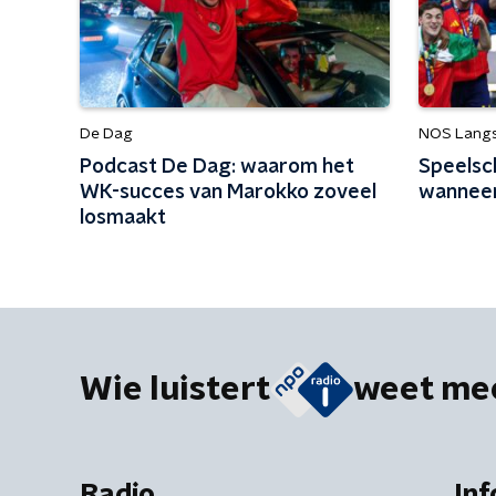
De Dag
NOS Langs 
Podcast De Dag: waarom het
Speelsc
WK-succes van Marokko zoveel
wanneer 
losmaakt
Wie luistert
weet me
Radio
Inf