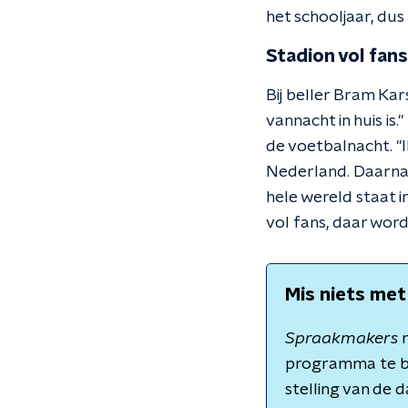
het schooljaar, dus 
Stadion vol fans
Bij beller Bram Kar
vannacht in huis i
de voetbalnacht. "I
Nederland. Daarna g
hele wereld staat i
vol fans, daar word i
Mis niets met
Spraakmakers
m
programma te b
stelling van de 