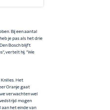
ben. Bij een aantal
eb je pas als het drie
en Bosch blijft
, vertelt hij. "We
Knilles. Het
eer Oranje gaat
r we verwachten wel
 wedstrijd mogen
8 aan het einde van