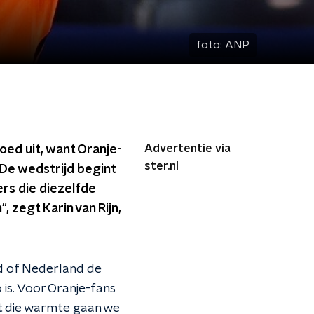
foto:
ANP
Advertentie via
oed uit, want Oranje-
ster.nl
 De wedstrijd begint
ers die diezelfde
 zegt Karin van Rijn,
d of Nederland de
is. Voor Oranje-fans
et die warmte gaan we