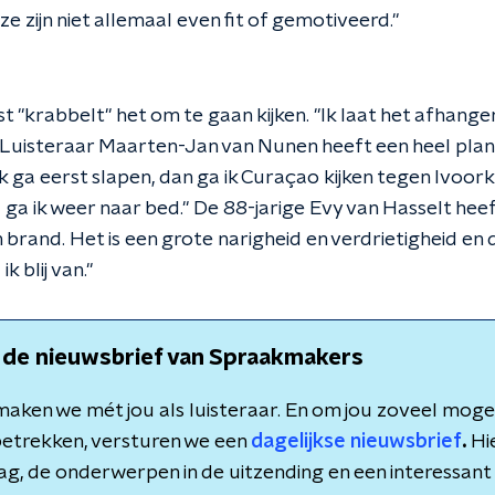
ze zijn niet allemaal even fit of gemotiveerd."
st "krabbelt" het om te gaan kijken. "Ik laat het afhang
s." Luisteraar Maarten-Jan van Nunen heeft een heel pla
k ga eerst slapen, dan ga ik Curaçao kijken tegen Ivoor
a ik weer naar bed." De 88-jarige Evy van Hasselt heeft 
n brand. Het is een grote narigheid en verdrietigheid en 
k blij van."
 de nieuwsbrief van Spraakmakers
aken we mét jou als luisteraar. En om jou zoveel mogeli
etrekken, versturen we een
dagelijkse nieuwsbrief
.
Hie
dag, de onderwerpen in de uitzending en een interessant 