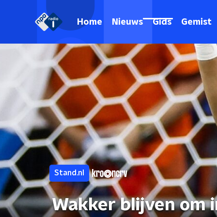
Home
Nieuws
Gids
Gemist
Stand.nl
Wakker blijven om i