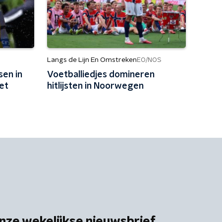
Langs de Lijn En Omstreken
EO/NOS
sen in
Voetballiedjes domineren
iet
hitlijsten in Noorwegen
nze wekelijkse nieuwsbrief