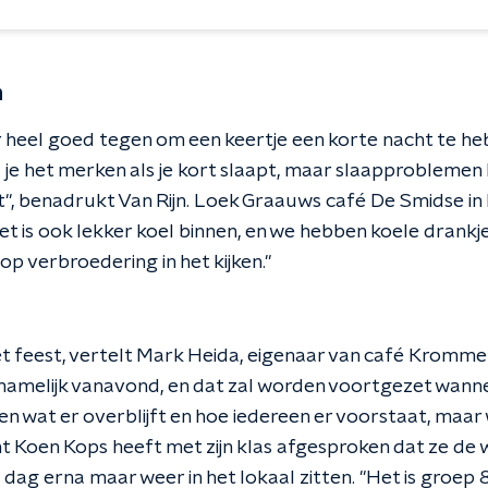
n
r heel goed tegen om een keertje een korte nacht te heb
e het merken als je kort slaapt, maar slaapproblemen h
 benadrukt Van Rijn. Loek Graauws café De Smidse in D
 is ook lekker koel binnen, en we hebben koele drankjes"
p verbroedering in het kijken."
et feest, vertelt Mark Heida, eigenaar van café Kromme 
namelijk vanavond, en dat zal worden voortgezet wann
ien wat er overblijft en hoe iedereen er voorstaat, maa
t Koen Kops heeft met zijn klas afgesproken dat ze de
e dag erna maar weer in het lokaal zitten. "Het is groep 