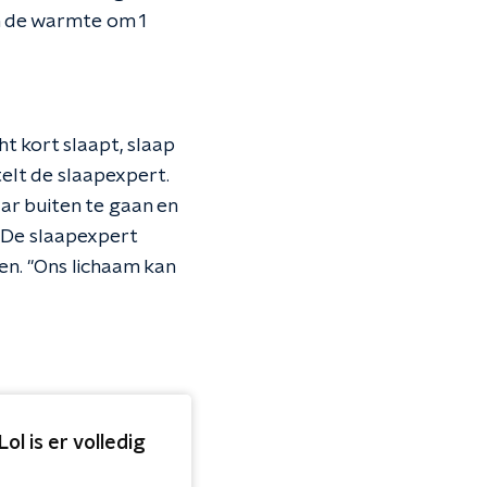
an de warmte om 1
ht kort slaapt, slaap
telt de slaapexpert.
ar buiten te gaan en
." De slaapexpert
en. "Ons lichaam kan
l is er volledig