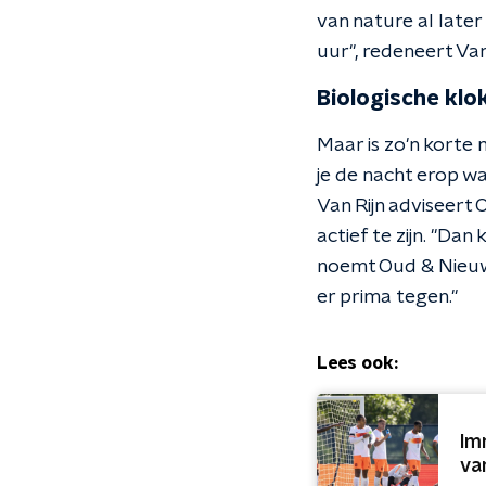
van nature al late
uur", redeneert Van
Biologische klo
Maar is zo'n korte 
je de nacht erop wa
Van Rijn adviseert
actief te zijn. "Dan
noemt Oud & Nieuw 
er prima tegen."
Lees ook:
Im
va