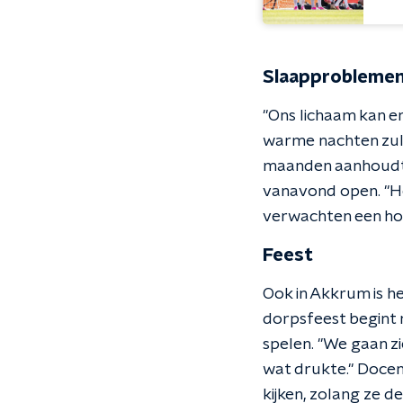
Slaapprobleme
"Ons lichaam kan e
warme nachten zul j
maanden aanhoudt",
vanavond open. "Het
verwachten een hoo
Feest
Ook in Akkrum is h
dorpsfeest begint 
spelen. "We gaan z
wat drukte." Docen
kijken, zolang ze d