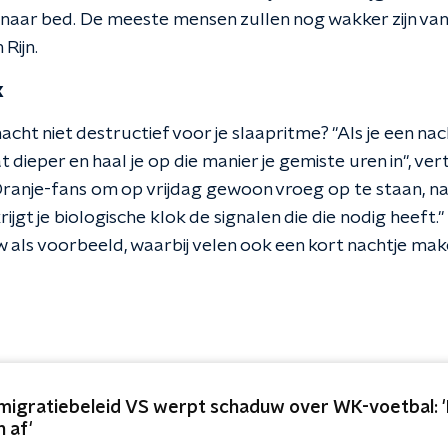
r naar bed. De meeste mensen zullen nog wakker zijn v
 Rijn.
k
nacht niet destructief voor je slaapritme? "Als je een nac
t dieper en haal je op die manier je gemiste uren in", ver
 Oranje-fans om op vrijdag gewoon vroeg op te staan, na
 krijgt je biologische klok de signalen die die nodig heeft
als voorbeeld, waarbij velen ook een kort nachtje mak
migratiebeleid VS werpt schaduw over WK-voetbal: 'Lo
n af'