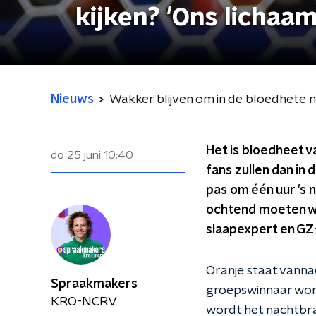
kijken? 'Ons lichaa
Nieuws
Wakker blijven om in de bloedhete na
Het is bloedheet v
do 25 juni
10:40
fans zullen dan in
pas om één uur 's 
ochtend moeten wer
slaapexpert en GZ
Oranje staat vanna
Spraakmakers
groepswinnaar word
KRO-NCRV
wordt het nachtbra