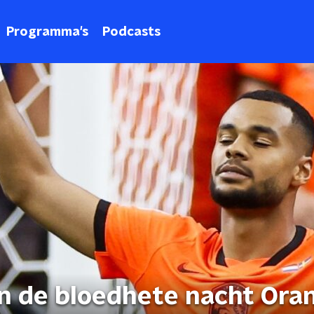
Programma's
Podcasts
n de bloedhete nacht Oran