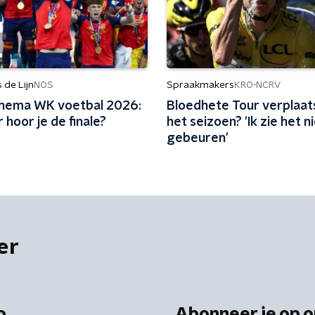
de Lijn
Spraakmakers
NOS
KRO-NCRV
hema WK voetbal 2026:
Bloedhete Tour verplaat
hoor je de finale?
het seizoen? 'Ik zie het n
gebeuren'
er
o
Abonneer je op o