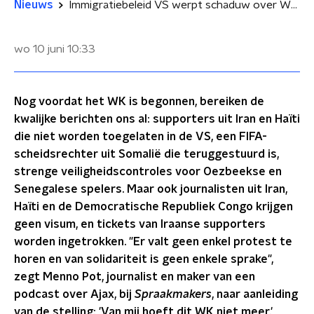
Nieuws
Immigratiebeleid VS werpt schaduw over WK-voetbal: 'Lol is er volledig van af'
wo 10 juni
10:33
Nog voordat het WK is begonnen, bereiken de
kwalijke berichten ons al: supporters uit Iran en Haïti
die niet worden toegelaten in de VS, een FIFA-
scheidsrechter uit Somalië die teruggestuurd is,
strenge veiligheidscontroles voor Oezbeekse en
Senegalese spelers. Maar ook journalisten uit Iran,
Haïti en de Democratische Republiek Congo krijgen
geen visum, en tickets van Iraanse supporters
worden ingetrokken. "Er valt geen enkel protest te
horen en van solidariteit is geen enkele sprake",
zegt Menno Pot, journalist en maker van een
podcast over Ajax, bij
Spraakmakers
, naar aanleiding
van de stelling: 'Van mij hoeft dit WK niet meer.'