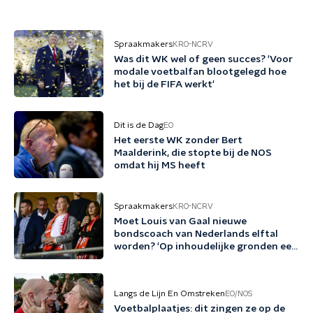
Spraakmakers
KRO-NCRV
Was dit WK wel of geen succes? 'Voor
modale voetbalfan blootgelegd hoe
het bij de FIFA werkt'
Dit is de Dag
EO
Het eerste WK zonder Bert
Maalderink, die stopte bij de NOS
omdat hij MS heeft
Spraakmakers
KRO-NCRV
Moet Louis van Gaal nieuwe
bondscoach van Nederlands elftal
worden? 'Op inhoudelijke gronden een
no-brainer'
Langs de Lijn En Omstreken
EO/NOS
Voetbalplaatjes: dit zingen ze op de