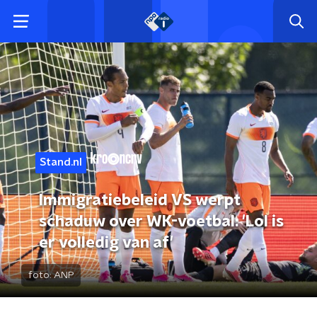
Stand.nl
Immigratiebeleid VS werpt
schaduw over WK-voetbal: 'Lol is
er volledig van af'
foto:
ANP