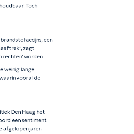
 houdbaar. Toch
 brandstofaccijns, een
teaftrek", zegt
n rechten' worden.
te weinig lange
 waarin vooral de
itiek Den Haag het
oord een sentiment
we afgelopen jaren