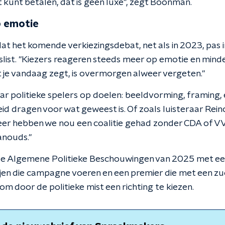
 kunt betalen, dat is geen luxe", zegt Boonman.
p emotie
at het komende verkiezingsdebat, net als in 2023, pas 
slist. "Kiezers reageren steeds meer op emotie en minde
 je vandaag zegt, is overmorgen alweer vergeten."
aar politieke spelers op doelen: beeldvorming, framing, 
id dragen voor wat geweest is. Of zoals luisteraar Re
er hebben we nou een coalitie gehad zonder CDA of V
anouds."
e Algemene Politieke Beschouwingen van 2025 met ee
ijen die campagne voeren en een premier die met een zu
 om door de politieke mist een richting te kiezen.