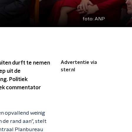
foto:
ANP
Advertentie via
uiten durft te nemen
ster.nl
ep uit de
g. Politiek
tiek commentator
en opvallend weinig
de rand aan", stelt
entraal Planbureau