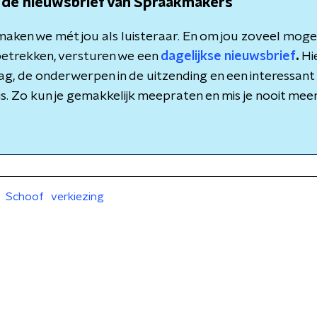
 de nieuwsbrief van Spraakmakers
aken we mét jou als luisteraar. En om jou zoveel mogeli
etrekken, versturen we een
dagelijkse nieuwsbrief
.
Hie
dag, de onderwerpen in de uitzending en een interessant 
is. Zo kun je gemakkelijk meepraten en mis je nooit meer 
Schoof
verkiezing