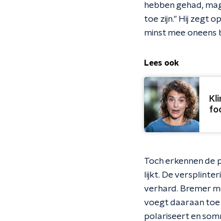
hebben gehad, mag 
toe zijn." Hij zegt
minst mee oneens b
Lees ook
Kl
fo
Toch erkennen de p
lijkt. De versplint
verhard. Bremer me
voegt daaraan toe d
polariseert en somm