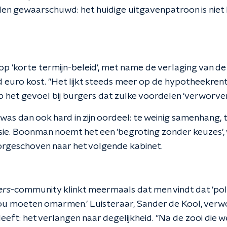
n gewaarschuwd: het huidige uitgavenpatroon is niet
op 'korte termijn-beleid', met name de verlaging van de
rd euro kost. "Het lijkt steeds meer op de hypotheekren
 het gevoel bij burgers dat zulke voordelen 'verworve
as dan ook hard in zijn oordeel: te weinig samenhang, 
visie. Boonman noemt het een 'begroting zonder keuzes',
orgeschoven naar het volgende kabinet.
ers
-community klinkt meermaals dat men vindt dat 'pol
u moeten omarmen.' Luisteraar, Sander de Kool, verw
s leeft: het verlangen naar degelijkheid. "Na de zooi die 