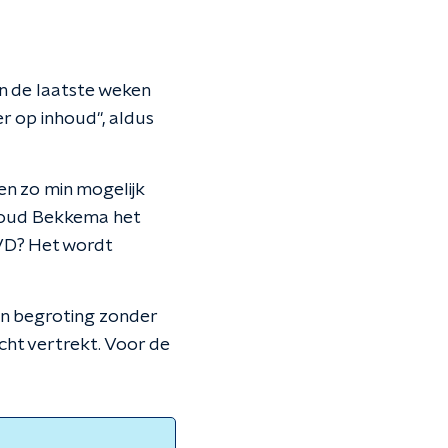
in de laatste weken
r op inhoud", aldus
en zo min mogelijk
inoud Bekkema het
VD? Het wordt
n begroting zonder
cht vertrekt. Voor de