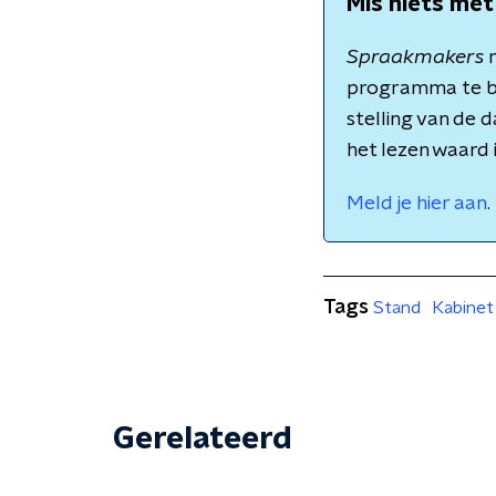
Mis niets met
Spraakmakers
m
programma te b
stelling van de 
het lezen waard 
Meld je hier aan
.
Tags
Stand
Kabinet
Gerelateerd