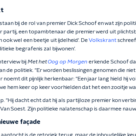
kt
staan bij de rol van premier Dick Schoof en wat zijn poli
r partij, een topambtenaar die premier werd uit plichts
ook wel een beetje uit ijdelheid'. De
Volkskrant
schreef
litieke begrafenis zal bijwonen'.
nterview bij
Met het
Oog op Morgen
erkende Schoof dat
an de politiek. "Er worden beslissingen genomen die nie
er noemt dit pijnlijk herkenbaar: "Een jaar lang hield hij 
we hem keer op keer voorhielden dat het een zooitje was
p. "Hij dacht echt dat hij als partijloze premier kon verb
t Van Soest. Zijn politieke nalatenschap is daarmee nauw
nieuwe façade
 aantocht is de retoriek terug, maar de inhoudelijke keuze