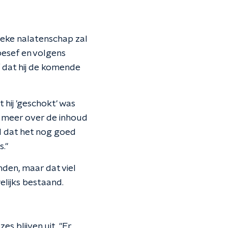
tieke nalatenschap zal
besef en volgens
 dat hij de komende
 hij 'geschokt' was
t meer over de inhoud
vol dat het nog goed
."
inden, maar dat viel
elijks bestaand.
s blijven uit. "Er