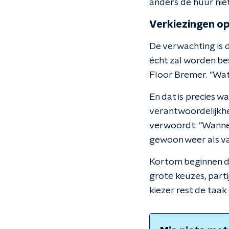
anders de huur niet
Verkiezingen o
De verwachting is d
écht zal worden be
Floor Bremer. "Wat
En dat is precies w
verantwoordelijkhe
verwoordt: "Wanne
gewoon weer als v
Kortom beginnen d
grote keuzes, part
kiezer rest de taak