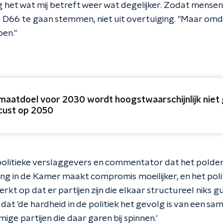
het wat mij betreft weer wat degelijker. Zodat mensen
 op D66 te gaan stemmen, niet uit overtuiging. "Maar omd
en."
imaatdoel voor 2030 wordt hoogstwaarschijnlijk niet
cust op 2050
olitieke verslaggevers en commentator dat het polder
ering in de Kamer maakt compromis moeilijker, en het poli
rkt op dat er partijen zijn die elkaar structureel niks
at 'de hardheid in de politiek het gevolg is van een sa
ige partijen die daar garen bij spinnen.'