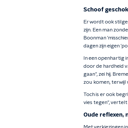
Schoof gescho
Er wordt ook stilge
zijn. Een man zonde
Boonman 'misschien 
dagen zijn eigen 'po
In een openhartig i
door de hardheid v
gaan", zei hij. Brem
zou komen, terwijl 
Toch is er ook begri
vies tegen", vertel
Oude reflexen, 
Met verkiezingen in