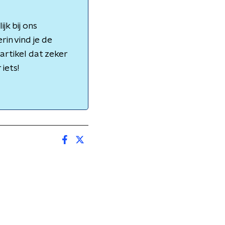
jk bij ons
rin vind je de
artikel dat zeker
iets!