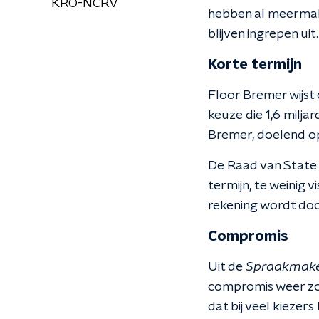
KRO-NCRV
hebben al meermale
blijven ingrepen uit.
Korte termijn
Floor Bremer wijst 
keuze die 1,6 milja
Bremer, doelend op
De Raad van State w
termijn, te weinig 
rekening wordt do
Compromis
Uit de
Spraakmak
compromis weer zo
dat bij veel kiezer