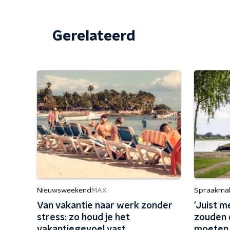
Gerelateerd
Nieuwsweekend
Spraakma
MAX
Van vakantie naar werk zonder
'Juist 
stress: zo houd je het
zouden 
vakantiegevoel vast
moeten 