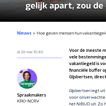
gelijk apart, zou de 
Nieuws
Hoe geven mensen hun vakantiegeld ui
Voor de meeste me
di 26 mei
10:40
vele bestemmingen,
vakantiegeld is v
financiële buffer o
Gijsbertsen, direc
Gijsbertsen legt u
Spraakmakers
voor onverwachte u
KRO-NCRV
het NIBUD uit. Zo 