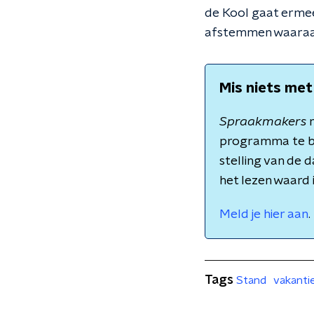
de Kool gaat ermee 
afstemmen waaraan
Mis niets met
Spraakmakers
m
programma te b
stelling van de 
het lezen waard 
Meld je hier aan
.
Tags
Stand
vakanti