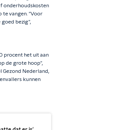
 of onderhoudskosten
p te vangen. "Voor
e goed bezig",
0 procent het uit aan
 op de grote hoop",
eel Gezond Nederland,
genvallers kunnen
tte dat er is'