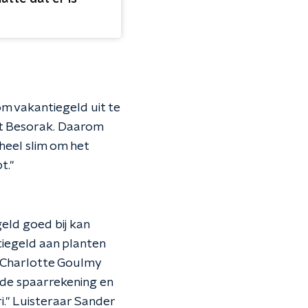
m vakantiegeld uit te
napt Besorak. Daarom
 heel slim om het
t."
eld goed bij kan
tiegeld aan planten
r Charlotte Goulmy
p de spaarrekening en
ri." Luisteraar Sander