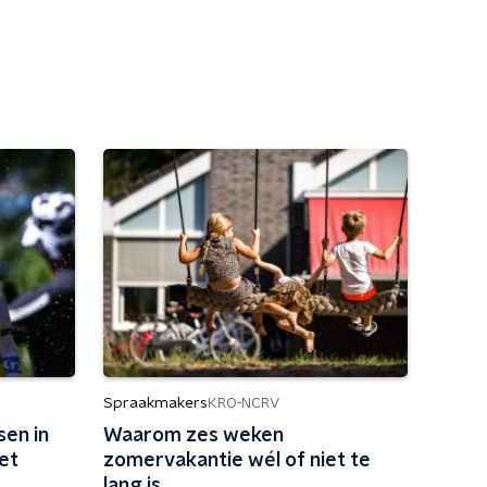
Spraakmakers
KRO-NCRV
sen in
Waarom zes weken
iet
zomervakantie wél of niet te
lang is