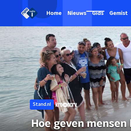
Home
Nieuws
Gids
Gemist
Stand.nl
Hoe geven mensen h