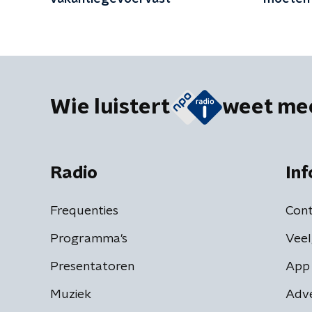
Wie luistert
weet me
Radio
Inf
Frequenties
Cont
Programma's
Veel
Presentatoren
App 
Muziek
Adv