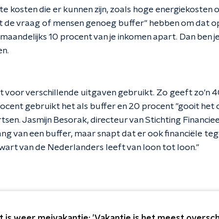
e kosten die er kunnen zijn, zoals hoge energiekosten
 het de vraag of mensen genoeg buffer" hebben om dat o
 maandelijks 10 procent van je inkomen apart. Dan ben j
en.
 voor verschillende uitgaven gebruikt. Zo geeft zo'n 4
ocent gebruikt het als buffer en 20 procent "gooit het
ertsen. Jasmijn Besorak, directeur van Stichting Financi
ng van een buffer, maar snapt dat er ook financiële te
art van de Nederlanders leeft van loon tot loon."
t is weer meivakantie: 'Vakantie is het meest overscha