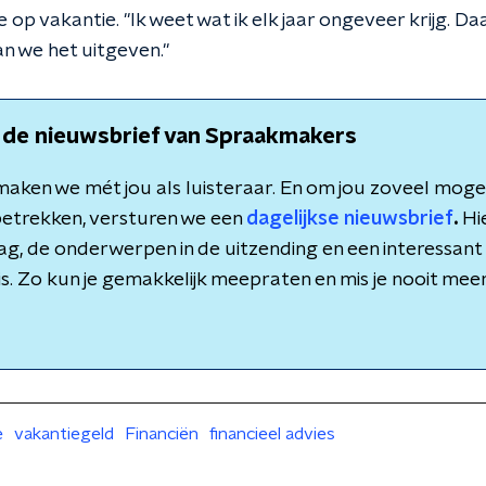
op vakantie. "Ik weet wat ik elk jaar ongeveer krijg. 
 we het uitgeven."
 de nieuwsbrief van Spraakmakers
aken we mét jou als luisteraar. En om jou zoveel mogeli
etrekken, versturen we een
dagelijkse nieuwsbrief
.
Hie
dag, de onderwerpen in de uitzending en een interessant 
is. Zo kun je gemakkelijk meepraten en mis je nooit meer 
e
vakantiegeld
Financiën
financieel advies