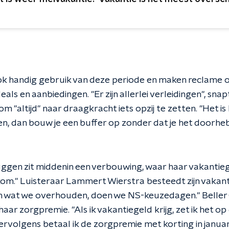
k handig gebruik van deze periode en maken reclame o
deals en aanbiedingen. "Er zijn allerlei verleidingen", s
m "altijd" naar draagkracht iets opzij te zetten. "Het is
n, dan bouw je een buffer op zonder dat je het doorheb
uggen zit middenin een verbouwing, waar haar vakantieg
lkom." Luisteraar Lammert Wierstra besteedt zijn vakan
Van wat we overhouden, doen we NS-keuzedagen." Belle
aar zorgpremie. "Als ik vakantiegeld krijg, zet ik het o
 Vervolgens betaal ik de zorgpremie met korting in janua