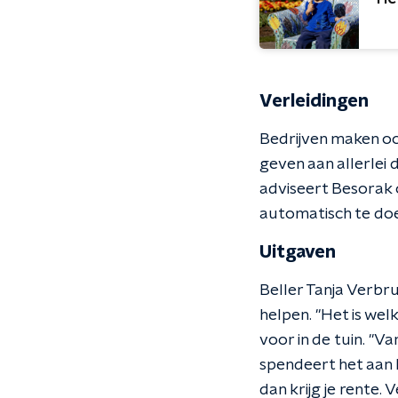
Verleidingen
Bedrijven maken oo
geven aan allerlei 
adviseert Besorak o
automatisch te doe
Uitgaven
Beller Tanja Verbr
helpen. "Het is we
voor in de tuin. "
spendeert het aan h
dan krijg je rente.