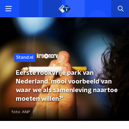
Stand.nl
Eerste rookvrije park van
Nederland 'mooi voorbeeld van
waar we als samenleving naartoe
moeten willen?'
foto:
ANP