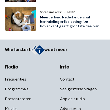
Spraakmakers
KRO-NCRV
Meerderheid Nederlanders wil
herindeling erfbelasting: 'De
bovenkant geeft grootste deel van
vermogen door'
Wie luistert
weet meer
Radio
Info
Frequenties
Contact
Programma's
Veelgestelde vragen
Presentatoren
App de studio
Muziek
Adverteren