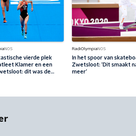
ia
RadiOlympia
NOS
NOS
astische vierde plek
In het spoor van skatebo
atleet Klamer en een
Zwetsloot: 'Dit smaakt n
wetsloot: dit was de
meer'
an RadiOlympia
er