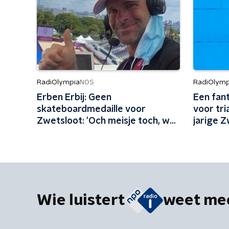
RadiOlympia
RadiOlymp
NOS
Erben Erbij: Geen
Een fant
skateboardmedaille voor
voor tri
Zwetsloot: 'Och meisje toch, wat
jarige Z
zonde...'
nacht v
Wie luistert
weet me