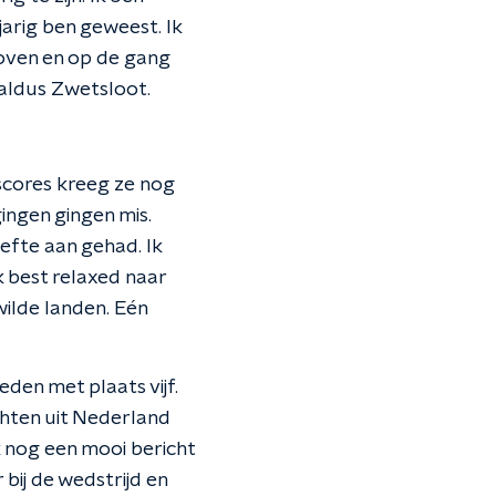
jarig ben geweest. Ik
hoven en op de gang
, aldus Zwetsloot.
scores kreeg ze nog
ingen gingen mis.
efte aan gehad. Ik
k best relaxed naar
 wilde landen. Eén
den met plaats vijf.
ichten uit Nederland
k nog een mooi bericht
bij de wedstrijd en