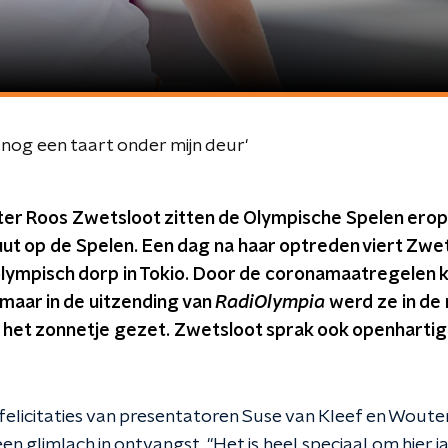
 nog een taart onder mijn deur'
er Roos Zwetsloot zitten de Olympische Spelen ero
buut op de Spelen. Een dag na haar optreden viert Zwe
olympisch dorp in Tokio. Door de coronamaatregelen k
 maar in de uitzending van
RadiOlympia
werd ze in de
n het zonnetje gezet. Zwetsloot sprak ook openhartig
elicitaties van presentatoren Suse van Kleef en Wou
n glimlach in ontvangst. "Het is heel speciaal om hier jari