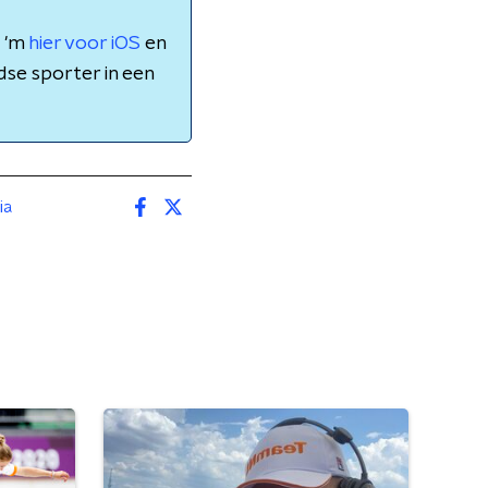
d 'm
hier voor iOS
en
dse sporter in een
ia