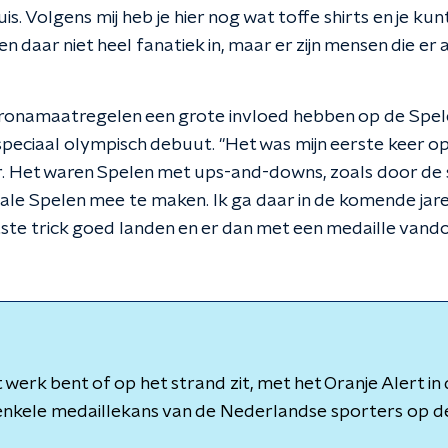
s. Volgens mij heb je hier nog wat toffe shirts en je kun
en daar niet heel fanatiek in, maar er zijn mensen die er
ronamaatregelen een grote invloed hebben op de Spele
peciaal olympisch debuut. "Het was mijn eerste keer op
er. Het waren Spelen met ups-and-downs, zoals door de s
ale Spelen mee te maken. Ik ga daar in de komende jaren
laatste trick goed landen en er dan met een medaille vando
t werk bent of op het strand zit, met het Oranje Alert i
 enkele medaillekans van de Nederlandse sporters op 