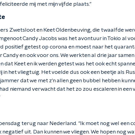
feliciteerde mij met mijn vijfde plaats."
te
rs Zwetsloot en Keet Oldenbeuving, die twaalfde werd
mgenoot Candy Jacobs was het avontuur in Tokio al voor
d positief getest op corona en moest naar het quarant
r Candy en ook voor ons. We werkten al drie jaar samen
n dat Keet en ik werden getest was het ook echt spannen
j in het vliegtuig. Het voelde dus ook een beetje als Rus
l jammer dat we met z'n allen geen bubbel hebben kunne
r had niemand verwacht dat het zo zou escaleren in een 
"
oensdag terug naar Nederland. "Ik moet nog wel een c
ok negatief uit. Dan kunnen we vliegen. We hopen nog w