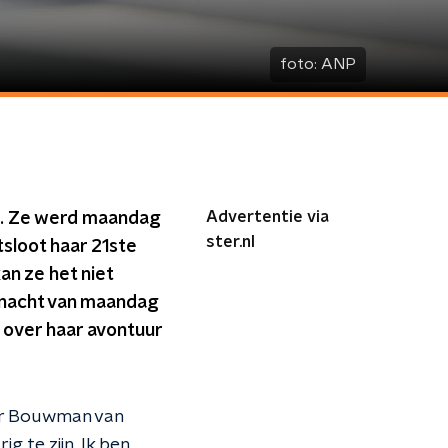
foto:
ANP
Advertentie via
p. Ze werd maandag
ster.nl
tsloot haar 21ste
an ze het niet
 nacht van maandag
 over haar avontuur
ter Bouwman van
g te zijn. Ik ben