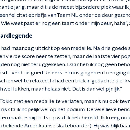
antie jarig, maar dit is de meest bijzondere plek waar ik 
en felicitatiebriefje van Team NL onder de deur gesc
es. Wie weet past er nog een taart onder mijn deur, haha"
oardlegende
had maandag uitzicht op een medaille. Na drie goede 
n vierde score neer te zetten, maar de laatste vier pog
elden nog niet teruggekeken. Daar heb ik nog geen beho
asd over hoe goed de eerste runs gingen en toen ging i
sschien wel te relaxed. Ik had een trick in gedachte die ik
el lukken, maar helaas niet. Dat is dan wel pijnlijk."
okio met een medaille te verlaten, maar is nu ook tevre
arijs sta ik hopelijk wel op het podium. De vele lieve ber
en maakte mij trots op wat ik heb bereikt. Ik kreeg oo
 bekende Amerikaanse skateboarder). Hij was blijkbaar 