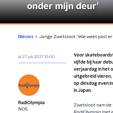
onder mijn deur'
Nieuws
Jarige Zwetsloot: 'Wie weet past er
Voor skateboardst
di 27 juli 2021
10:00
vijfde bij haar de
verjaardag in het 
uitgebreid vieren,
op dinsdag even i
in Japan.
RadiOlympia
Zwetsloot nam de f
NOS
RadiOlympia
met ee