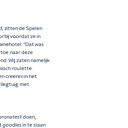
, zitten de Spelen
bij voordat ze in
ainehotel. "Dat was
 toe naar deze
d. Wij zaten namelijk
sisch roulette.
n creëren in het
vliegtuig met
oronatest doen,
at
goodies
in te slaan