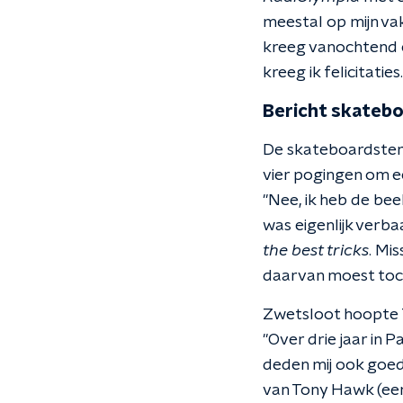
meestal op mijn vak
kreeg vanochtend e
kreeg ik felicitati
Bericht skateb
De skateboardster 
vier pogingen om ee
"Nee, ik heb de be
was eigenlijk verba
the best tricks
. Mi
daarvan moest toch w
Zwetsloot hoopte T
"Over drie jaar in P
deden mij ook goed 
van Tony Hawk (een