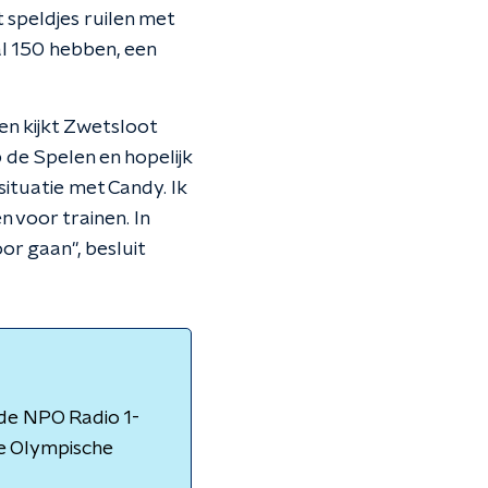
t speldjes ruilen met
 al 150 hebben, een
n kijkt Zwetsloot
 de Spelen en hopelijk
ituatie met Candy. Ik
 voor trainen. In
or gaan", besluit
n de NPO Radio 1-
de Olympische