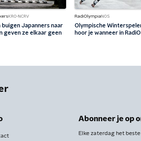
kers
RadiOlympia
KRO-NCRV
NOS
buigen Japanners naar
Olympische Winterspele
en geven ze elkaar geen
hoor je wanneer in Radi
er
o
Abonneer je op o
Elke zaterdag het beste
act