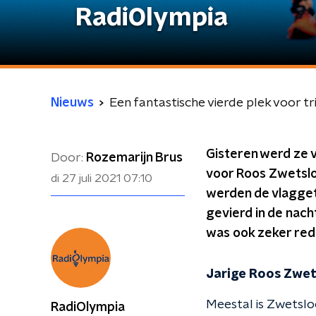
RadiOlympia
Nieuws
Een fantastische vierde plek voor t
Gisteren werd ze v
Door:
Rozemarijn Brus
voor Roos Zwetsloo
di 27 juli 2021
07:10
werden de vlagget
gevierd in de nach
was ook zeker red
Jarige Roos Zwet
Meestal is Zwetsloo
RadiOlympia