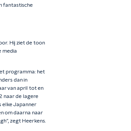
n fantastische
r. Hij ziet de toon
e media
het programma: het
nders dan in
ar van april tot en
12 naar de lagere
is elke Japanner
ben om daarna naar
gh", zegt Heerkens.