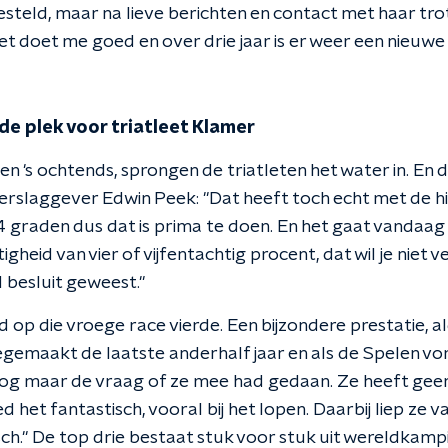
steld, maar na lieve berichten en contact met haar trot
t doet me goed en over drie jaar is er weer een nieuwe 
de plek voor triatleet Klamer
 's ochtends, sprongen de triatleten het water in. En 
erslaggever Edwin Peek: "Dat heeft toch echt met de h
 graden dus dat is prima te doen. En het gaat vandaa
gheid van vier of vijfentachtig procent, dat wil je niet v
 besluit geweest."
op die vroege race vierde. Een bijzondere prestatie, a
egemaakt de laatste anderhalf jaar en als de Spelen vor
og maar de vraag of ze mee had gedaan. Ze heeft geen
 het fantastisch, vooral bij het lopen. Daarbij liep ze va
tisch." De top drie bestaat stuk voor stuk uit wereldka