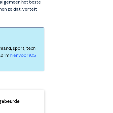
t algemeen het beste
men ze dat, vertelt
nland, sport, tech
ad 'm
hier voor iOS
 gebeurde