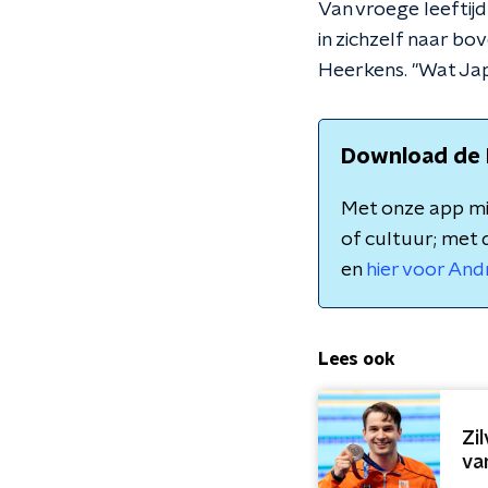
Van vroege leeftij
in zichzelf naar bo
Heerkens. "Wat Jap
Download de 
Met onze app mis
of cultuur; met 
en
hier voor And
Lees ook
Zi
va