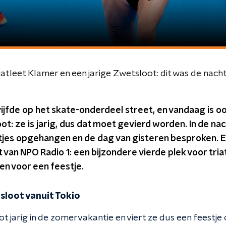
riatleet Klamer en een jarige Zwetsloot: dit was de nac
ijfde op het skate-onderdeel street, en vandaag is o
t: ze is jarig, dus dat moet gevierd worden. In de na
jes opgehangen en de dag van gisteren besproken. 
t van NPO Radio 1: een bijzondere vierde plek voor tri
en voor een feestje.
sloot vanuit Tokio
t jarig in de zomervakantie en viert ze dus een feestj