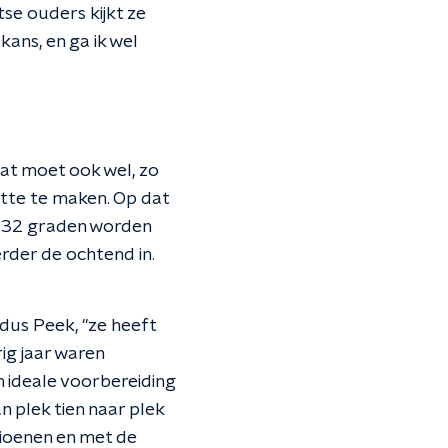
se ouders kijkt ze
kans, en ga ik wel
dat moet ook wel, zo
itte te maken. Op dat
g 32 graden worden
erder de ochtend in.
ldus Peek, "ze heeft
ig jaar waren
 ideale voorbereiding
n plek tien naar plek
mpioenen en met de