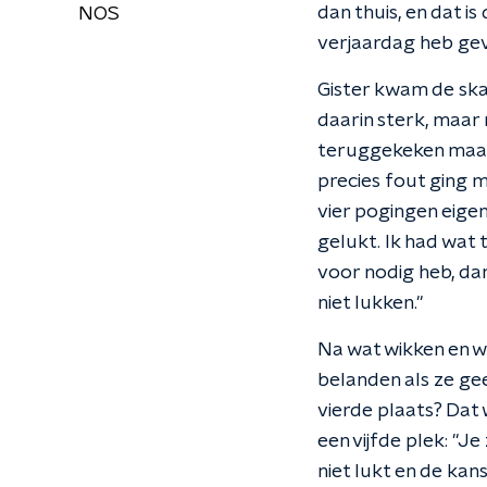
dan thuis, en dat is
NOS
verjaardag heb gev
Gister kwam de ska
daarin sterk, maar 
teruggekeken maar 
precies fout ging m
vier pogingen eigenl
gelukt. Ik had wat t
voor nodig heb, dan
niet lukken."
Na wat wikken en w
belanden als ze ge
vierde plaats? Dat
een vijfde plek: "J
niet lukt en de kan