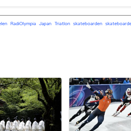
elen
RadiOlympia
Japan
Triatlon
skateboarden
skateboard