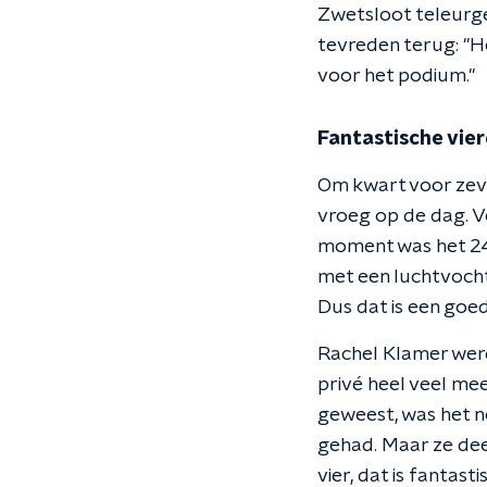
Zwetsloot teleurge
tevreden terug: "He
voor het podium."
Fantastische vier
Om kwart voor zeven
vroeg op de dag. V
moment was het 24
met een luchtvochti
Dus dat is een goed
Rachel Klamer werd 
privé heel veel me
geweest, was het n
gehad. Maar ze deed
vier, dat is fantas