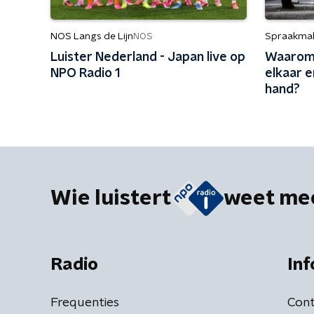
NOS Langs de Lijn
Spraakma
NOS
Luister Nederland - Japan live op
Waarom 
NPO Radio 1
elkaar 
hand?
Wie luistert
weet me
Radio
Inf
Frequenties
Cont