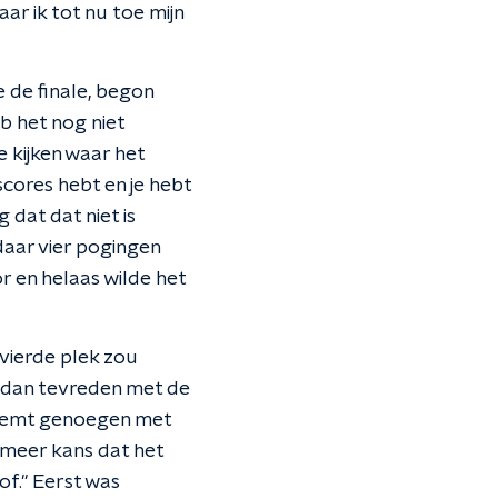
aar ik tot nu toe mijn
 de finale, begon
eb het nog niet
 kijken waar het
scores hebt en je hebt
g dat dat niet is
 daar vier pogingen
r en helaas wilde het
vierde plek zou
e dan tevreden met de
 neemt genoegen met
e meer kans dat het
of." Eerst was