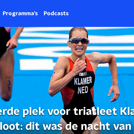
Programma's
Podcasts
erde plek voor triatleet K
loot: dit was de nacht van