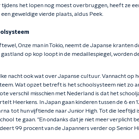
 tijdens het lopen nog moest overbruggen, heeft ze ee
 een geweldige vierde plaats, aldus Peek.
oolsysteem
ftewel, Onze man in Tokio, neemt de Japanse kranten doo
 gastland op kop loopt in de medaillespiegel, worden d
lke nacht ook wat over Japanse cultuur. Vannacht op 
eem. Wat opzet betreft is het schoolsysteem niet zo a
te verschil misschien met Nederland is dat het schoolja
ertelt Heerkens. In Japan gaan kinderen tussen de 6 en 
rna tot hun vijftiende naar Junior High. Tot die leeftijd 
school te gaan. "En ondanks dat je niet meer verplicht 
udeert 99 procent van de Japanners verder op Senior Hi