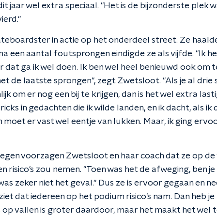
 dit jaar wel extra speciaal. "Het is de bijzonderste plek w
ierd."
teboardster in actie op het onderdeel street. Ze haalde
na een aantal foutsprongen eindigde ze als vijfde. "Ik h
dat ga ik wel doen. Ik ben wel heel benieuwd ook om te
et de laatste sprongen", zegt Zwetsloot. "Als je al drie 
ijk om er nog een bij te krijgen, dan is het wel extra lasti
ricks in gedachten die ik wilde landen, en ik dacht, als ik
 moet er vast wel eentje van lukken. Maar, ik ging ervoo
egen voorzagen Zwetsloot en haar coach dat ze op de 
en risico's zou nemen. "Toen was het de afweging, ben j
 was zeker niet het geval." Dus ze is ervoor gegaan en
e ziet dat iedereen op het podium risico's nam. Dan heb j
s op vallen is groter daardoor, maar het maakt het wel t