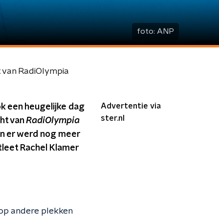
foto:
ANP
ht van RadiOlympia
Advertentie via
ok een heugelijke dag
ster.nl
cht van
RadiOlympia
En er werd nog meer
atleet Rachel Klamer
e op andere plekken