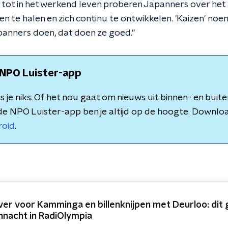
d tot in het werkend leven proberen Japanners over he
ven te halen en zich continu te ontwikkelen. 'Kaizen' noe
anners doen, dat doen ze goed."
NPO Luister-app
 je niks. Of het nou gaat om nieuws uit binnen- en buite
de NPO Luister-app ben je altijd op de hoogte. Downlo
roid
.
lver voor Kamminga en billenknijpen met Deurloo: dit
nnacht in RadiOlympia