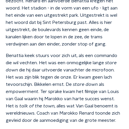
bezocht. Renard en aanvoerde Benattia kregen het
woord. Het stadion - in de vorm van een ufo - ligt aan
het einde van een uitgestrekt park. Uitgestrekt is wel
het woord dat bij Sint Petersburg past. Alles is hier
uitgestrekt, de boulevards kennen geen einde, de
kanalen lijken door te lopen in de zee, de trams
verdwijnen aan den einder, zonder stop of gang.
Benattia keek stuurs voor zich uit, als een commando
die wil vechten. Het was een onmogelijke lange
stare
down
die hij daar uitvoerde vanachter de microfoon.
Het was zijn blik tegen de onze. Er kwam geen lach
tevoorschijn. Bikkelen ernst. De
stare down
als
empowerment
. Ter sprake kwam het filmpje van Louis
van Gaal waarin hij Marokko van harte succes wenst.
Het is
talk of the town
, alles wat Van Gaal benoemt is
wereldnieuws. Coach van Marokko Renard toonde zich
gevleid door de aanmoediging van de grote meester.