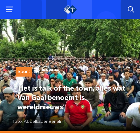
Sport
'Het is talk of the town, alles wat
Van Gaal benoemt is
wereldnieuws'
foto:
Abdelkader Benali