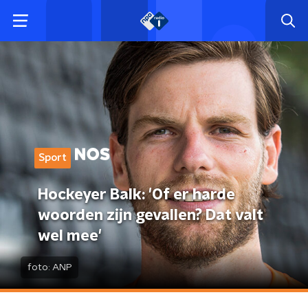
Sport
Hockeyer Balk: 'Of er harde
woorden zijn gevallen? Dat valt
wel mee'
foto:
ANP