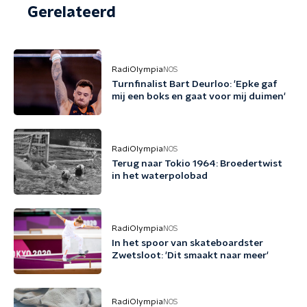
Gerelateerd
RadiOlympia
NOS
Turnfinalist Bart Deurloo: 'Epke gaf
mij een boks en gaat voor mij duimen'
RadiOlympia
NOS
Terug naar Tokio 1964: Broedertwist
in het waterpolobad
RadiOlympia
NOS
In het spoor van skateboardster
Zwetsloot: 'Dit smaakt naar meer'
RadiOlympia
NOS