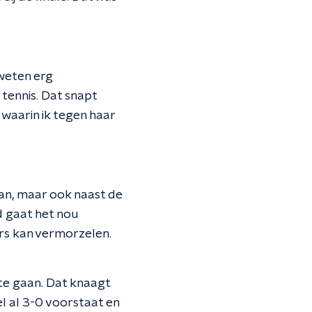
 weten erg
 tennis. Dat snapt
 waarin ik tegen haar
aan, maar ook naast de
rd gaat het nou
ters kan vermorzelen.
te gaan. Dat knaagt
el al 3-0 voorstaat en