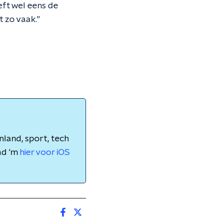
eeft wel eens de
t zo vaak.”
nland, sport, tech
ad 'm
hier voor iOS