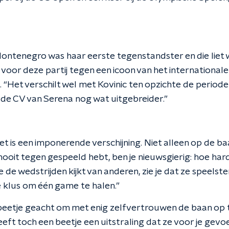
Montenegro was haar eerste tegenstandster en die liet
 voor deze partij tegen een icoon van het internationale
“Het verschilt wel met Kovinic ten opzichte de periode
s de CV van Serena nog wat uitgebreider.”
Het is een imponerende verschijning. Niet alleen op de b
 nooit tegen gespeeld hebt, ben je nieuwsgierig: hoe ha
je de wedstrijden kijkt van anderen, zie je dat ze speels
e klus om één game te halen.”
beetje geacht om met enig zelfvertrouwen de baan op 
 heeft toch een beetje een uitstraling dat ze voor je gevo