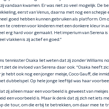
 zij vandaan kwamen. Er was niet zo veel mogelijk. De 
ikkeling, eerst van Venus, daarna met nog een schepje
 heel goed hebben kunnen gebruiken als platform. Om 
n te creëren voor kinderen met een donkere kleur in a
eel erg hard voor gemaakt. Het imperium van Serena is 
l vlakken is zij actief en goed.”
s tennisster Osaka liet weten dat zij zonder Williams n
rt ziet de invloed van Serena daar ook. “Osaka heeft zi
je hebt ook nog een jonger meisje, Coco Gauff, die inmi
 het dubbelspel. Op hele jonge leeftijd was haar voorbee
 dat zij alleen maar een voorbeeld is geweest van meisjes
id een voorbeeld is. Maar ik denk dat zij zich net iets
p de tour, om die erbij te betrekken, om daar mee te t