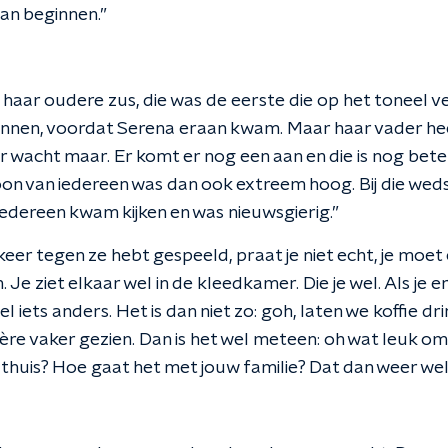
an beginnen.”
k haar oudere zus, die was de eerste die op het toneel v
nnen, voordat Serena eraan kwam. Maar haar vader heef
 wacht maar. Er komt er nog een aan en die is nog bete
n van iedereen was dan ook extreem hoog. Bij die weds
Iedereen kwam kijken en was nieuwsgierig.”
keer tegen ze hebt gespeeld, praat je niet echt, je moet
. Je ziet elkaar wel in de kleedkamer. Die je wel. Als je 
l iets anders. Het is dan niet zo: goh, laten we koffie dr
ère vaker gezien. Dan is het wel meteen: oh wat leuk om j
thuis? Hoe gaat het met jouw familie? Dat dan weer wel