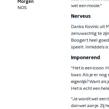
Morgen
wel een mooie.”
NOS
Nerveus
Danka Kovinic uit 
zenuwachtig te zijn
Boogert heel goed. 
speelt. Inmiddels i
Imponerend
“Het is een icoon. 
baan. Als je er nog
eigenlijk? Want als 
Het is echt een hel
“Je wordt wel een 
dan wel aan je. Zij