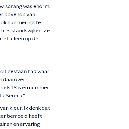
bewijsdrang was enorm.
 er bovenop van
ook hun mening te
chterstandswijken. Ze
niet alleen op de
ooit gestaan had waar
ch daarover
ddels 18 is en nummer
ld Serena.”
 van kleur. Ik denk dat
 meer bemoeid heeft
rainen en ervaring