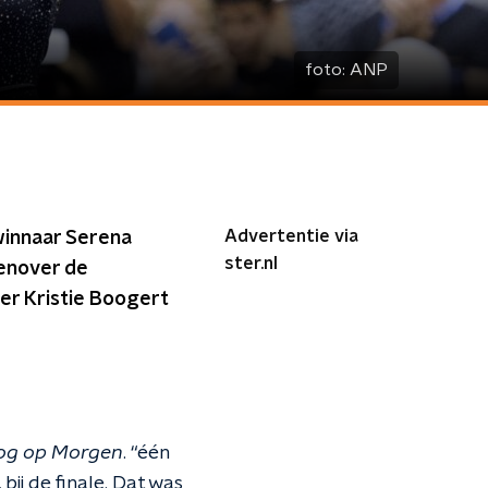
foto:
ANP
Advertentie via
winnaar Serena
ster.nl
genover de
er Kristie Boogert
og op Morgen
. “één
bij de finale. Dat was