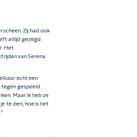
erscheen. Zij had ook
t altijd gezegd:
r. Het
trijden van Serena
 elkaar echt een
er tegen gespeeld
inken. Maar ik heb ze
e te zien, hoe is het
.”