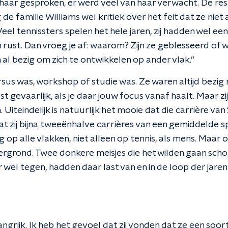
 haar gesproken, er werd veel van haar verwacht. De re
g de familie Williams wel kritiek over het feit dat ze niet 
el tennissters spelen het hele jaren, zij hadden wel ee
 rust. Dan vroeg je af: waarom? Zijn ze geblesseerd of w
al bezig om zich te ontwikkelen op ander vlak.”
rsus was, workshop of studie was. Ze waren altijd bezig
est gevaarlijk, als je daar jouw focus vanaf haalt. Maar z
. Uiteindelijk is natuurlijk het mooie dat die carrière van 
dat zij bijna tweeënhalve carrières van een gemiddelde 
 op alle vlakken, niet alleen op tennis, als mens. Maar 
ergrond. Twee donkere meisjes die het wilden gaan schop
 wel tegen, hadden daar last van en in de loop der jaren
ngrijk. Ik heb het gevoel dat zij vonden dat ze een so