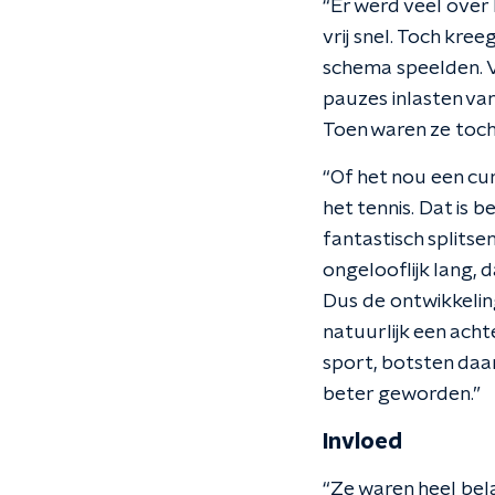
“Er werd veel over
vrij snel. Toch kree
schema speelden. Ve
pauzes inlasten van
Toen waren ze toch 
“Of het nou een cu
het tennis. Dat is b
fantastisch splitsen
ongelooflijk lang, 
Dus de ontwikkeling
natuurlijk een acht
sport, botsten daar
beter geworden.”
Invloed
“Ze waren heel bela