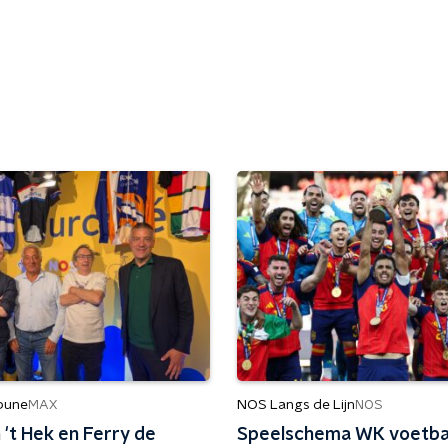
ibune
NOS Langs de Lijn
MAX
NOS
't Hek en Ferry de
Speelschema WK voetba