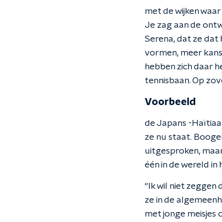
met de wijken waar
Je zag aan de ontw
Serena, dat ze dat
vormen, meer kanse
hebben zich daar h
tennisbaan. Op zovee
Voorbeeld
de Japans -Haïtiaan
ze nu staat. Booge
uitgesproken, maar 
één in de wereld in
“Ik wil niet zeggen
ze in de algemeenhe
met jonge meisjes o