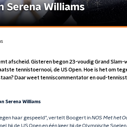
n Serena Williams
ms
mt afscheid. Gisteren begon 23-voudig Grand Slam-
laatste tennistoernooi, de US Open. Hoe is het om te
staan? Daar weet tenniscommentator en oud-tennisst
an Serena Williams
tegen haar gespeeld”, vertelt Boogert in
NOS Met het O
pel bij de US Open en één keer bij de Olympische Spelen, 