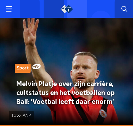
Sport
Melvin Platje over zijn carrière,
cultstatus en het voetballen op
Bali: 'Voetbal leeft daar enorm'
foto:
ANP