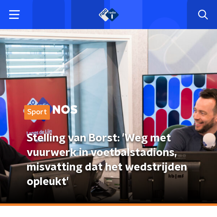
Sport
Stelling van Borst: 'Weg met
vuurwerk in voetbalstadions,
misvatting dat het wedstrijden
opleukt'