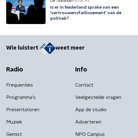
De Taalstaat
KRO-NCRV
Is er in Nederland sprake van een
'vertrouwensfaillissement' van de
politiek?
Wie luistert
weet meer
Radio
Info
Frequenties
Contact
Programma's
Veelgestelde vragen
Presentatoren
App de studio
Muziek
Adverteren
Gemist
NPO Campus