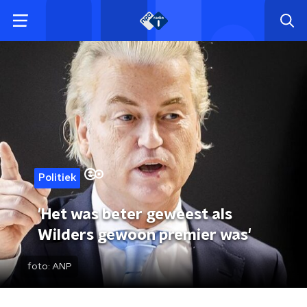
Politiek
'Het was beter geweest als
Wilders gewoon premier was'
foto:
ANP