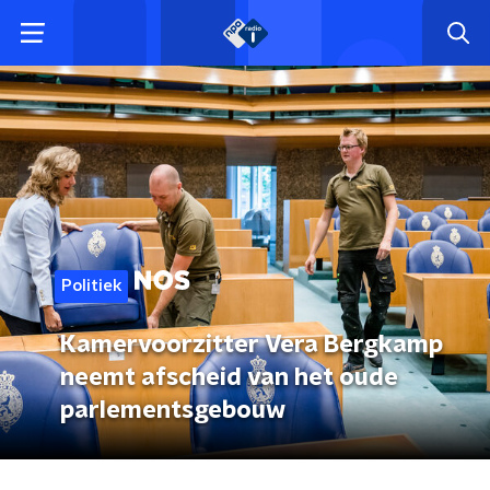
Politiek
Kamervoorzitter Vera Bergkamp
neemt afscheid van het oude
parlementsgebouw