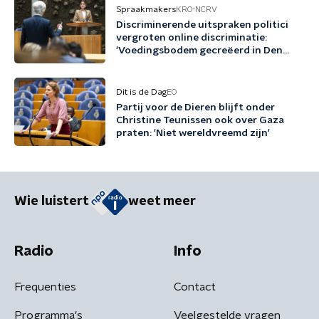
Spraakmakers
KRO-NCRV
Discriminerende uitspraken politici
vergroten online discriminatie:
'Voedingsbodem gecreëerd in Den
Haag'
Dit is de Dag
EO
Partij voor de Dieren blijft onder
Christine Teunissen ook over Gaza
praten: 'Niet wereldvreemd zijn'
Wie luistert
weet meer
Radio
Info
Frequenties
Contact
Programma's
Veelgestelde vragen