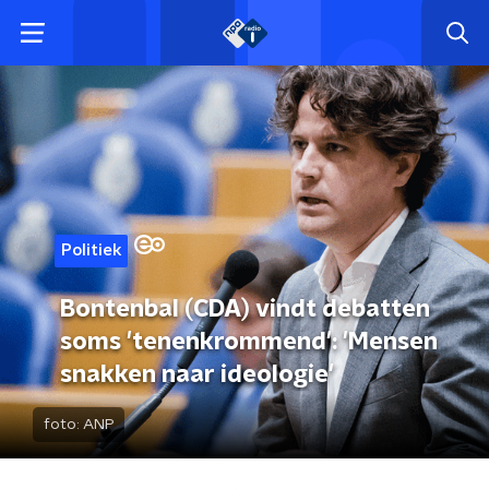
Politiek
Bontenbal (CDA) vindt debatten
soms 'tenenkrommend': 'Mensen
snakken naar ideologie'
foto:
ANP