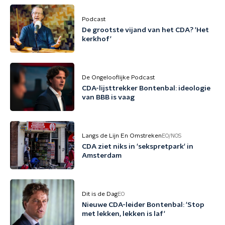
Podcast
De grootste vijand van het CDA? 'Het
kerkhof'
De Ongelooflijke Podcast
CDA-lijsttrekker Bontenbal: ideologie
van BBB is vaag
Langs de Lijn En Omstreken
EO/NOS
CDA ziet niks in 'sekspretpark' in
Amsterdam
Dit is de Dag
EO
Nieuwe CDA-leider Bontenbal: 'Stop
met lekken, lekken is laf'