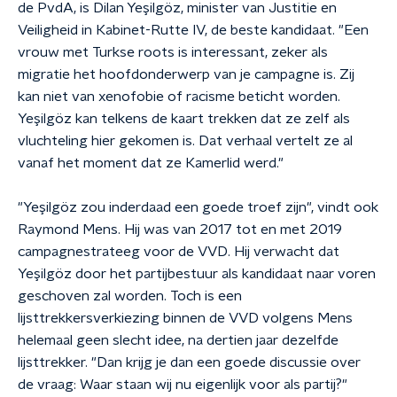
de PvdA, is Dilan Yeşilgöz, minister van Justitie en
Veiligheid in Kabinet-Rutte IV, de beste kandidaat. "Een
vrouw met Turkse roots is interessant, zeker als
migratie het hoofdonderwerp van je campagne is. Zij
kan niet van xenofobie of racisme beticht worden.
Yeşilgöz kan telkens de kaart trekken dat ze zelf als
vluchteling hier gekomen is. Dat verhaal vertelt ze al
vanaf het moment dat ze Kamerlid werd."
"Yeşilgöz zou inderdaad een goede troef zijn", vindt ook
Raymond Mens. Hij was van 2017 tot en met 2019
campagnestrateeg voor de VVD. Hij verwacht dat
Yeşilgöz door het partijbestuur als kandidaat naar voren
geschoven zal worden. Toch is een
lijsttrekkersverkiezing binnen de VVD volgens Mens
helemaal geen slecht idee, na dertien jaar dezelfde
lijsttrekker. "Dan krijg je dan een goede discussie over
de vraag: Waar staan wij nu eigenlijk voor als partij?"