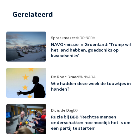
Gerelateerd
Spraakmakers
KRO-NCRV
NAVO-missie in Groenland: 'Trump wil
het land hebben, goedschiks op
kwaadschiks'
De Rode Draad
BNNVARA
Wie hadden deze week de touwtjes in
handen?
Dit is de Dag
EO
Ruzie bij BBB: 'Rechtse mensen
onderschatten hoe moeilijk het is om
een partij te starten'