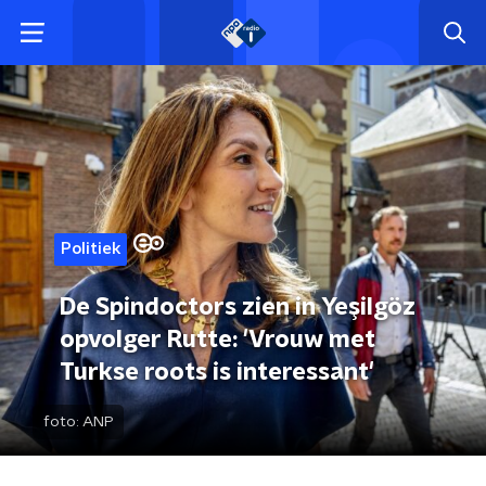
Politiek
De Spindoctors zien in Yeşilgöz
opvolger Rutte: 'Vrouw met
Turkse roots is interessant'
foto:
ANP