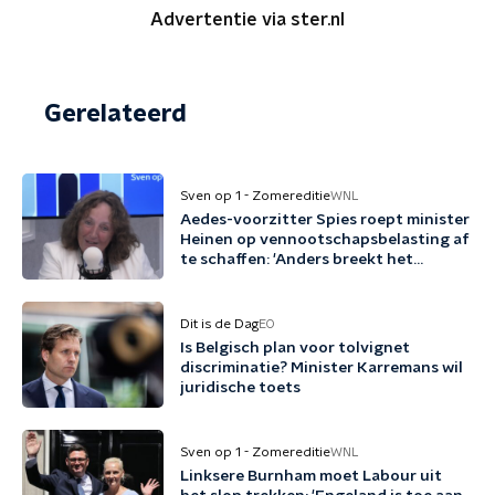
Advertentie via ster.nl
Gerelateerd
Sven op 1 - Zomereditie
WNL
Aedes-voorzitter Spies roept minister
Heinen op vennootschapsbelasting af
te schaffen: 'Anders breekt het
kabinet een belofte'
Dit is de Dag
EO
Is Belgisch plan voor tolvignet
discriminatie? Minister Karremans wil
juridische toets
Sven op 1 - Zomereditie
WNL
Linksere Burnham moet Labour uit