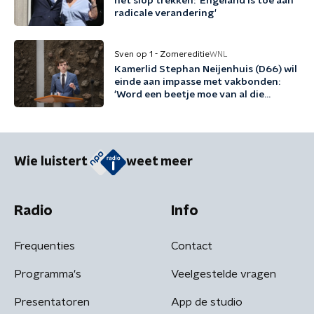
het slop trekken: 'Engeland is toe aan
radicale verandering'
Sven op 1 - Zomereditie
WNL
Kamerlid Stephan Neijenhuis (D66) wil
einde aan impasse met vakbonden:
'Word een beetje moe van al die
woordspelletjes'
Wie luistert
weet meer
Radio
Info
Frequenties
Contact
Programma's
Veelgestelde vragen
Presentatoren
App de studio