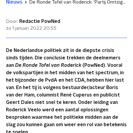
Nieuws
De Ronde Tafel van Roderick: 'Partij Omtzigt toejuichen, maar pas op voor baantjesjagers!'
Door:
Redactie PowNed
za 1 januari 2022
20:55
De Nederlandse politiek zit in de diepste crisis
sinds tijden. Die conclusie trekken de deelnemers
aan
De Ronde Tafel van Roderick
(PowNed). Vooral
de volkspartijen in het midden van het spectrum, in
het bijzonder de PvdA en het CDA, hebben hier last
van. En het tij is volgens bestuurder/acteur Boris
van der Ham, columnist René Cuperus en publicist
Geert Dales niet snel te keren. Onder leiding van
Roderick Veelo werd een aantal oplossingen
besproken waarmee het politieke midden aan de
slag zou kunnen gaan om weer een rol van betekenis
te spelen.