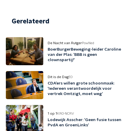
Gerelateerd
De Nacht van Rutger
PowNed
BoerBurgerBeweging-leider Caroline
van der Plas: 'BBB is geen
clownspartij!'
Dit is de Dag
EO
CDA'ers willen grote schoonmaak:
'Iedereen verantwoordelijk voor
vertrek Omtzigt, moet weg'
1 op 1
KRO-NCRV
Lodewijk Asscher: 'Geen fusie tussen
PvdA en GroenLinks'