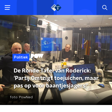
Politiek
De Ronde Tafel van Roderick:
'Partij Omtzigt toejuichen, maar
pas op voor baantjesjagers!'
foto:
PowNed