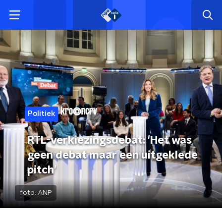
Politiek
RTL-verkiezingsdebat: 'Het was
geen debat maar een uitgeklede
pitch'
foto:
ANP