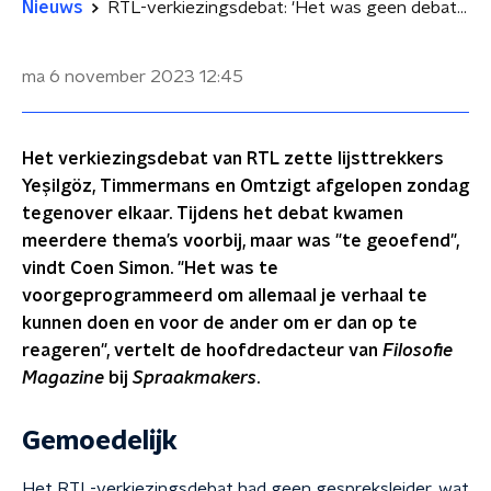
Nieuws
RTL-verkiezingsdebat: 'Het was geen debat maar een uitgeklede pitch'
ma 6 november 2023
12:45
Het verkiezingsdebat van RTL zette lijsttrekkers
Yeşilgöz, Timmermans en Omtzigt afgelopen zondag
tegenover elkaar. Tijdens het debat kwamen
meerdere thema’s voorbij, maar was "te geoefend",
vindt Coen Simon. "Het was te
voorgeprogrammeerd om allemaal je verhaal te
kunnen doen en voor de ander om er dan op te
reageren", vertelt de hoofdredacteur van
Filosofie
Magazine
bij
Spraakmakers
.
Gemoedelijk
Het RTL-verkiezingsdebat had geen gespreksleider, wat