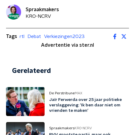
Spraakmakers
KRO-NCRV
Tags
rtl
Debat
Verkiezingen2023
Advertentie via ster.nl
Gerelateerd
De Perstribune
MAX
Jaïr Ferwerda over 25 jaar politieke
verslaggeving: 'Ik ben daar niet om
vrienden te maken'
Spraakmakers
KRO-NCRV
PVV grootste partij, maar ook