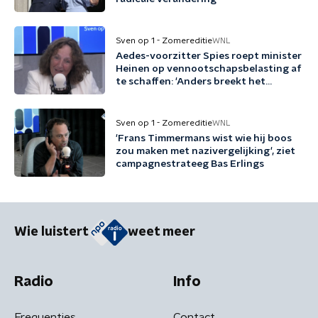
Sven op 1 - Zomereditie
WNL
Aedes-voorzitter Spies roept minister
Heinen op vennootschapsbelasting af
te schaffen: 'Anders breekt het
kabinet een belofte'
Sven op 1 - Zomereditie
WNL
'Frans Timmermans wist wie hij boos
zou maken met nazivergelijking', ziet
campagnestrateeg Bas Erlings
Wie luistert
weet meer
Radio
Info
Frequenties
Contact