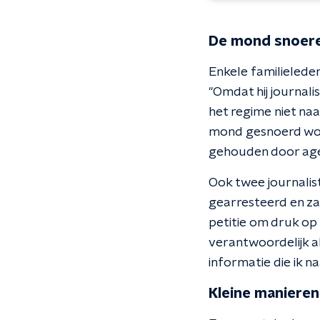
De mond snoer
Enkele familielede
"Omdat hij journal
het regime niet na
mond gesnoerd worde
gehouden door ag
Ook twee journalis
gearresteerd en za
petitie om druk op 
verantwoordelijk al
informatie die ik na
Kleine manieren