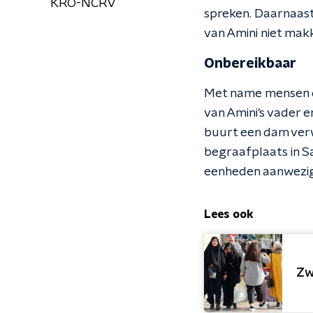
KRO-NCRV
spreken. Daarnaast
van Amini niet mak
Onbereikbaar
Met name mensen di
van Amini's vader 
buurt een dam verw
begraafplaats in S
eenheden aanwezig 
Lees ook
Zw