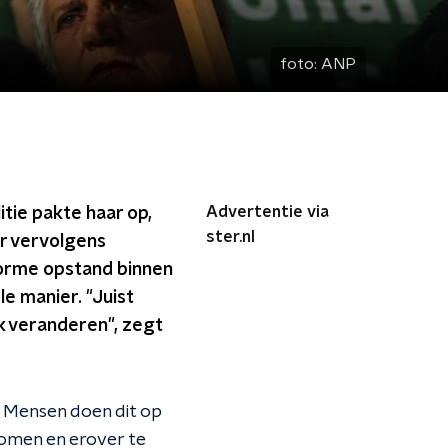
foto:
ANP
Advertentie via
itie pakte haar op,
ster.nl
r vervolgens
norme opstand binnen
le manier. "Juist
k veranderen", zegt
. Mensen doen dit op
komen en erover te