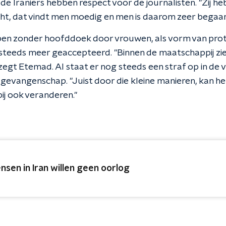
de Iraniërs hebben respect voor de journalisten. "Zij 
ht, dat vindt men moedig en men is daarom zeer begaan
pen zonder hoofddoek door vrouwen, als vorm van prote
t steeds meer geaccepteerd. "Binnen de maatschappij zie 
 zegt Etemad. Al staat er nog steeds een straf op in de
gevangenschap. "Juist door die kleine manieren, kan he
j ook veranderen."
nsen in Iran willen geen oorlog