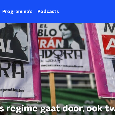
Programma's
Podcasts
s regime gaat door, ook t