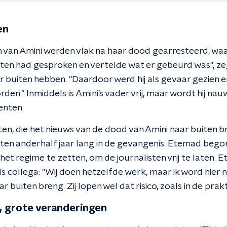
en
n van Amini werden vlak na haar dood gearresteerd, wa
isten had gesproken en vertelde wat er gebeurd was", z
ar buiten hebben. "Daardoor werd hij als gevaar gezien
n." Inmiddels is Amini's vader vrij, maar wordt hij nau
enten.
ten, die het nieuws van de dood van Amini naar buiten 
ten anderhalf jaar lang in de gevangenis. Etemad begon
het regime te zetten, om de journalisten vrij te laten. 
s collega: "Wij doen hetzelfde werk, maar ik word hier n
ar buiten breng. Zij lopen wel dat risico, zoals in de prakt
, grote veranderingen