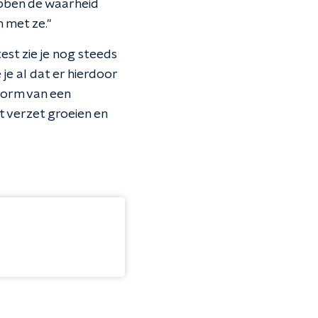
hebben de waarheid
 met ze."
st zie je nog steeds
je al dat er hierdoor
 vorm van een
t verzet groeien en