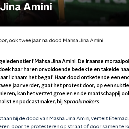
 Jina Amini
oor, ook twee jaar na dood Mahsa Jina Amini
geleden stierf Mahsa Jina Amini. De Iraanse moraalpol
oek haar haren onvoldoende bedekte en takelde haa
haar lichaam het begaf. Haar dood ontketende een e
 twee jaar verder, gaat het protest door, op een subtie
nieren, kan het verzet groeien en de maatschappij oo
alist en podcastmaker, bij
Spraakmakers
.
estaan bij de dood van Masha Jina Amini, vertelt Etemad
eren: door te protesteren op straat of door samen te 