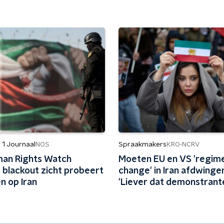
 1 Journaal
Spraakmakers
NOS
KRO-NCRV
an Rights Watch
Moeten EU en VS 'regim
 blackout zicht probeert
change' in Iran afdwinge
en op Iran
'Liever dat demonstrant
regering omwerpen'