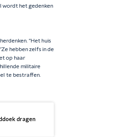
Al wordt het gedenken
 herdenken. "Het huis
Ze hebben zelfs in de
et op haar
llende militaire
l te bestraffen.
fddoek dragen