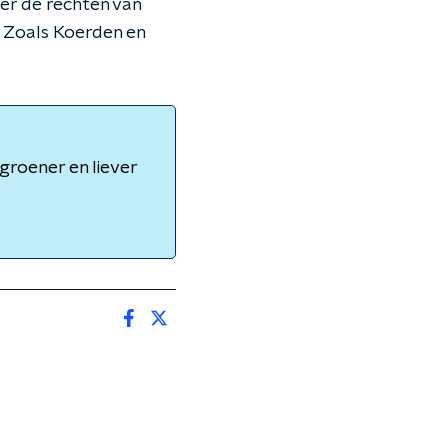
ver de rechten van
. Zoals Koerden en
groener en liever