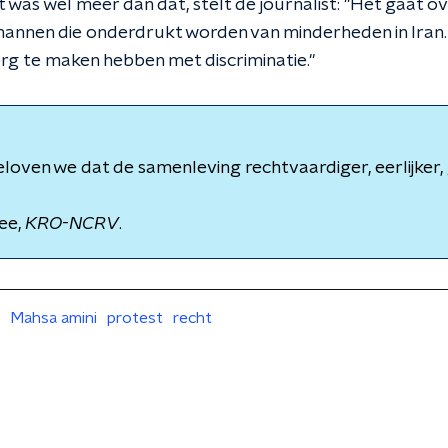
t was wel meer dan dat, stelt de journalist: "Het gaat o
mannen die onderdrukt worden van minderheden in Iran
rg te maken hebben met discriminatie."
loven we dat de samenleving rechtvaardiger, eerlijker, 
ee,
KRO
-
NCRV
.
Mahsa amini
protest
recht