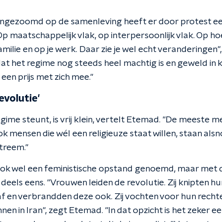
ingezoomd op de samenleving heeft er door protest ee
 maatschappelijk vlak, op interpersoonlijk vlak. Op ho
milie en op je werk. Daar zie je wel echt veranderingen
 dat het regime nog steeds heel machtig is en geweld in 
een prijs met zich mee."
evolutie'
gime steunt, is vrij klein, vertelt Etemad. "De meeste m
ok mensen die wél een religieuze staat willen, staan alsn
xtreem."
ok wel een feministische opstand genoemd, maar met d
 deels eens. "Vrouwen leiden de revolutie. Zij knipten hu
 en verbrandden deze ook. Zij vochten voor hun rechten,
n in Iran", zegt Etemad. "In dat opzicht is het zeker ee