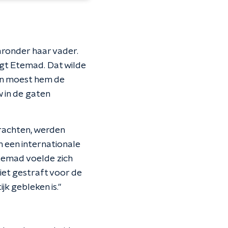
aronder haar vader.
egt Etemad. Dat wilde
 en moest hem de
w in de gaten
brachten, werden
 een internationale
Etemad voelde zich
iet gestraft voor de
ijk gebleken is."