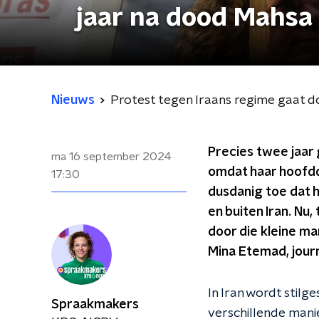
jaar na dood Mahsa
Nieuws
Protest tegen Iraans regime gaat d
Precies twee jaar 
ma 16 september 2024
omdat haar hoofdd
17:30
dusdanig toe dat 
en buiten Iran. Nu,
door die kleine ma
Mina Etemad, journ
In Iran wordt stilg
Spraakmakers
verschillende mani