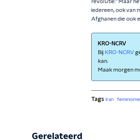
revolutie." Maar he
iedereen, ook van 
Afghanen die ook e
KRO-NCRV
Bij
KRO-NCRV
ge
kan.
Maak morgen m
Tags
Iran
feminisme
Gerelateerd