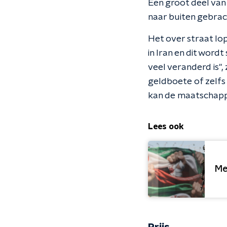
Een groot deel van 
naar buiten gebrac
Het over straat lo
in Iran en dit word
veel veranderd is",
geldboete of zelfs 
kan de maatschappi
Lees ook
Me