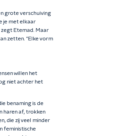
n grote verschuiving
e je met elkaar
", zegt Etemad. Maar
kan zetten. "Elke vorm
ensen willen het
og niet achter het
ie benaming is de
n haren af, trokken
 die zij veel minder
n feministische