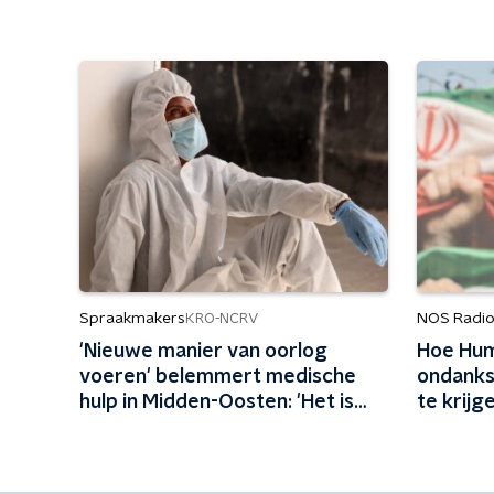
Spraakmakers
NOS Radio
KRO-NCRV
'Nieuwe manier van oorlog
Hoe Hum
voeren' belemmert medische
ondanks
hulp in Midden-Oosten: 'Het is
te krijg
schrijnend'