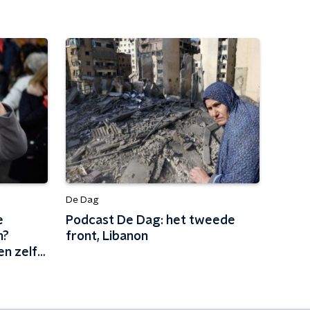
De Dag
e
Podcast De Dag: het tweede
n?
front, Libanon
en zelf