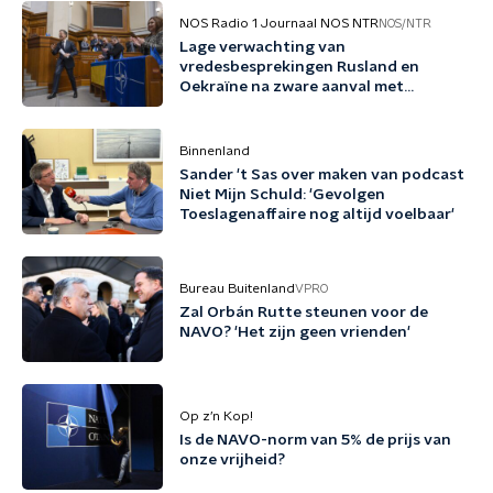
NOS Radio 1 Journaal NOS NTR
NOS/NTR
Lage verwachting van
vredesbesprekingen Rusland en
Oekraïne na zware aanval met
ballistische raketten
Binnenland
Sander 't Sas over maken van podcast
Niet Mijn Schuld: 'Gevolgen
Toeslagenaffaire nog altijd voelbaar'
Bureau Buitenland
VPRO
Zal Orbán Rutte steunen voor de
NAVO? 'Het zijn geen vrienden'
Op z’n Kop!
Is de NAVO-norm van 5% de prijs van
onze vrijheid?