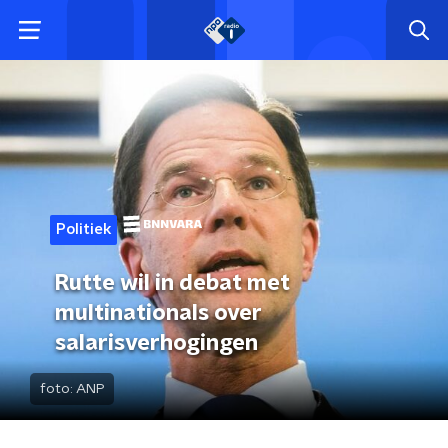
Politiek
Rutte wil in debat met
multinationals over
salarisverhogingen
foto:
ANP